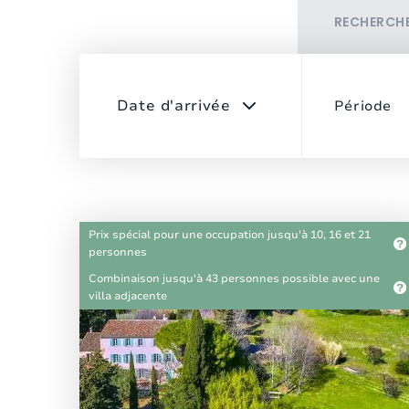
RECHERCH
Période
Prix ​​spécial pour une occupation jusqu'à 10, 16 et 21
personnes
Combinaison jusqu'à 43 personnes possible avec une
villa adjacente