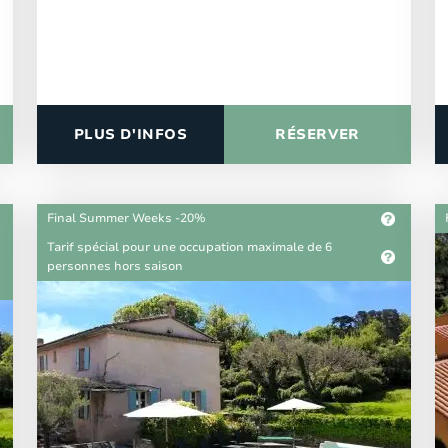
PLUS D'INFOS
RÉSERVER
Final Summer Weeks -20%
Tarif spécial pour une occupation maximale de 6
personnes hors saison