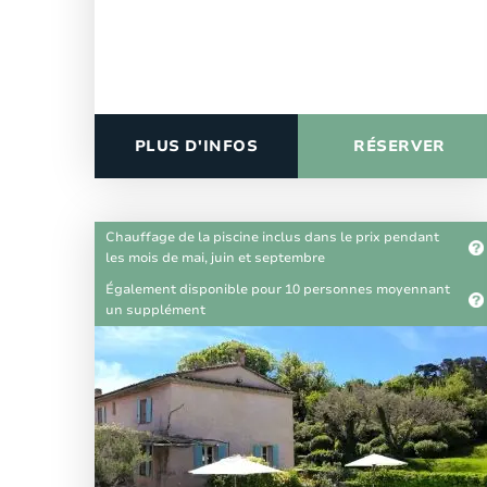
PLUS D'INFOS
RÉSERVER
Chauffage de la piscine inclus dans le prix pendant
les mois de mai, juin et septembre
Également disponible pour 10 personnes moyennant
un supplément