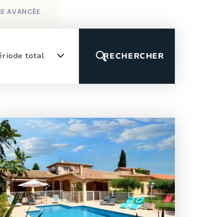
E AVANCÉE
ériode total