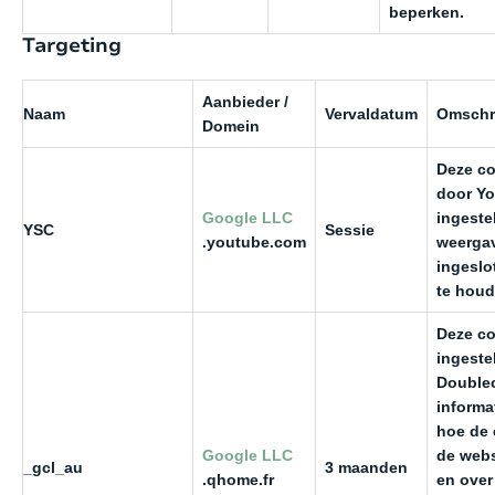
beperken.
Targeting
Aanbieder /
Naam
Vervaldatum
Omschr
Domein
Deze co
door Y
Google LLC
ingeste
YSC
Sessie
.youtube.com
weerga
ingeslo
te houd
Deze co
ingeste
Doublec
informat
hoe de 
Google LLC
de webs
_gcl_au
3 maanden
.qhome.fr
en over