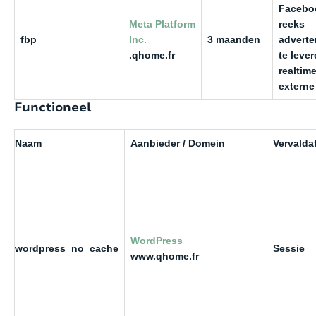
Facebo
Meta Platform
reeks
_fbp
Inc.
3 maanden
adverte
.qhome.fr
te lever
realtim
externe
Functioneel
Naam
Aanbieder / Domein
Vervald
WordPress
wordpress_no_cache
Sessie
www.qhome.fr