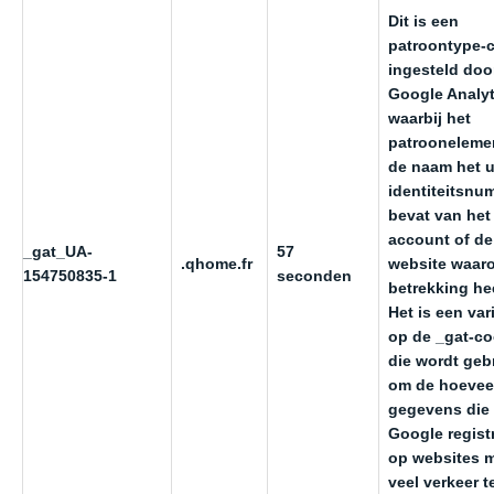
Dit is een
patroontype-
ingesteld doo
Google Analyt
waarbij het
patroonelemen
de naam het 
identiteitsnu
bevat van het
account of de
_gat_UA-
57
.qhome.fr
website waar
154750835-1
seconden
betrekking hee
Het is een var
op de _gat-co
die wordt geb
om de hoevee
gegevens die
Google regist
op websites 
veel verkeer t