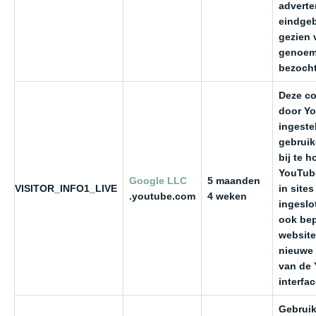
adverte
eindgeb
gezien 
genoem
bezocht
Deze co
door Y
ingeste
gebruik
bij te 
YouTube
Google LLC
5 maanden
VISITOR_INFO1_LIVE
in sites
.youtube.com
4 weken
ingeslo
ook bep
website
nieuwe 
van de
interfac
Gebruik