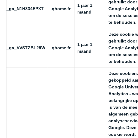
gebruikt door
1 jaar 1
_ga_N1H334EPXT
.qhome.fr
Google Analyt
maand
om de sessie
te behouden.
Deze cookie 
gebruikt door
1 jaar 1
_ga_VVSTZBL29W
.qhome.fr
Google Analyt
maand
om de sessie
te behouden.
Deze cookien
gekoppeld aa
Google Univer
Analytics - wa
belangrijke u
is van de mee
algemeen geb
analyseservic
Google. Deze
cookie wordt