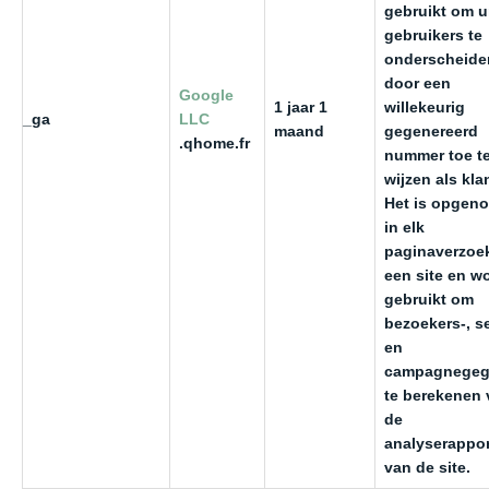
gebruikt om u
gebruikers te
onderscheide
door een
Google
1 jaar 1
willekeurig
_ga
LLC
maand
gegenereerd
.qhome.fr
nummer toe t
wijzen als klan
Het is opgen
in elk
paginaverzoe
een site en w
gebruikt om
bezoekers-, s
en
campagnegeg
te berekenen 
de
analyserappo
van de site.