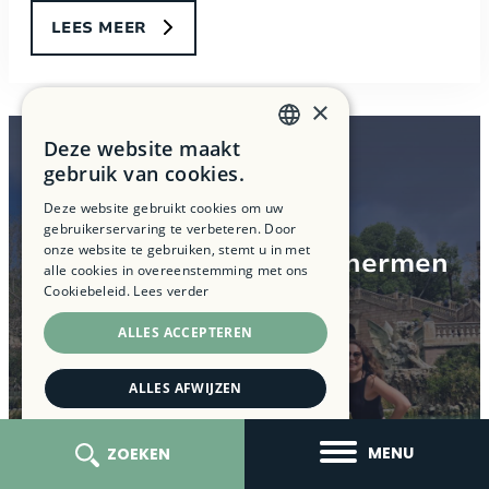
LEES MEER
×
Deze website maakt
DUTCH
gebruik van cookies.
FRENCH
Deze website gebruikt cookies om uw
15 nov 2024
gebruikerservaring te verbeteren. Door
ENGLISH
onze website te gebruiken, stemt u in met
Een kijkje achter de schermen
alle cookies in overeenstemming met ons
bij Q Home
Cookiebeleid.
Lees verder
ALLES ACCEPTEREN
ALLES AFWIJZEN
DETAILS WEERGEVEN
LEES MEER
MENU
ZOEKEN
STRIKT NOODZAKELIJK