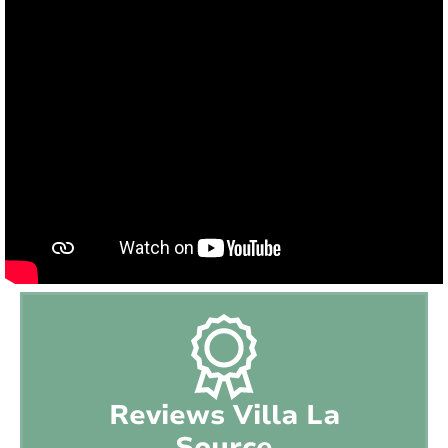
Cuisine extérieure:
Non
BBQ:
Gaz
Jeu de boule:
Oui
Terrain de jeu:
Non
Trampoline:
Non
Table de ping-pong:
Oui
Court de tennis:
Tous près (distance > 15 min)
Terrain de golf:
Tout près (distance < 15 min)
Terrain de jeu:
Tous près (distance > 15 min)
Reviews Villa La
Plage:
Intérieur (distance > 30 km van de kust)
Source