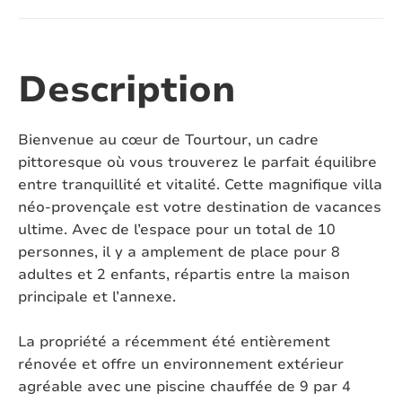
Nombre de toilettes:
3
Climatisation:
Oui
Description
Piscine:
Oui
Bienvenue au cœur de Tourtour, un cadre
Piscine chauffée:
Oui
pittoresque où vous trouverez le parfait équilibre
entre tranquillité et vitalité. Cette magnifique villa
Piscine verrouillable:
Non
néo-provençale est votre destination de vacances
ultime. Avec de l’espace pour un total de 10
Four à pizza:
Non
personnes, il y a amplement de place pour 8
adultes et 2 enfants, répartis entre la maison
Jacuzzi:
Non
principale et l’annexe.
Sauna:
Non
La propriété a récemment été entièrement
Animaux domestiques:
Sur demande
rénovée et offre un environnement extérieur
agréable avec une piscine chauffée de 9 par 4
Jardin clos:
Non