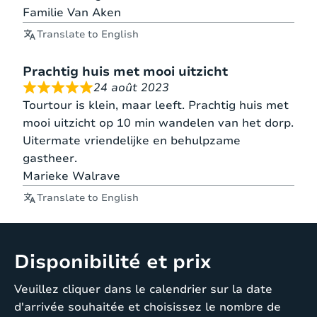
Familie Van Aken
140
Chambre
x
Translate to English
4 – annex
1
1
200
double lit
matelas
cm
Prachtig huis met mooi uitzicht
avec un
24 août 2023
espace
2 single
2
2 x
Tourtour is klein, maar leeft. Prachtig huis met
ouvert à
lit
matelas
90 x
mooi uitzicht op 10 min wandelen van het dorp.
l’étage
200
Uitermate vriendelijke en behulpzame
cm
gastheer.
Marieke Walrave
Translate to English
Disponibilité et prix
Veuillez cliquer dans le calendrier sur la date
d'arrivée souhaitée et choisissez le nombre de