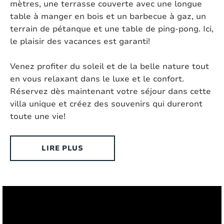
mètres, une terrasse couverte avec une longue
table à manger en bois et un barbecue à gaz, un
Accesibles aux handicapés:
Non
terrain de pétanque et une table de ping-pong. Ici,
le plaisir des vacances est garanti!
Type de maison:
Villa individuelle
Venez profiter du soleil et de la belle nature tout
Chromecast présent:
Oui, Chromecast
en vous relaxant dans le luxe et le confort.
Extérieur
Réservez dès maintenant votre séjour dans cette
villa unique et créez des souvenirs qui dureront
toute une vie!
Style:
Neo Provence
Surface:
2
10000 m
LIRE PLUS
Lieu:
Près d'un village (distance < +/- 1,5 km)
Douche d'extérieur:
Non
Taille de la piscine:
9m x 4m x 1.5m