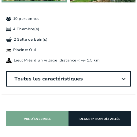
10 personnes
4 Chambre(s)
2 Salle de bain(s)
Piscine: Oui
Lieu: Près d'un village (distance < +/- 1,5 km)
Général
Toutes les caractéristiques
Nombre des personnes:
10
Chambres a coucher:
4
Nombre de salle de bain:
2
VUE D'ENSEMBLE
DESCRIPTION DÉTAILLÉE
Nombre de douches:
2