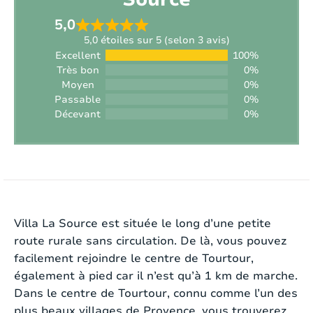
5,0
Autorisation de fumer:
Non
5,0 étoiles sur 5 (selon 3 avis)
Excellent
100%
Équipement sportif disponible:
Non
Très bon
0%
Moyen
0%
Chargement de véhicule:
Non autorisée
Passable
0%
Décevant
0%
Intérieur
Style:
Contemporary
La route sinueuse qui mène au village de
Surface de la maison:
2
140 m
Tourtour, avec de magnifiques vues lointaines sur
la région verdoyante, vous met dans l’ambiance
Villa La Source est située le long d’une petite
Chauffage:
Électrique
de vacances idéale. Ici, vous pouvez profiter d’une
route rurale sans circulation. De là, vous pouvez
authenticité pure. Par une route secondaire, vous
facilement rejoindre le centre de Tourtour,
Cheminée:
Non
arrivez à la villa, qui est située sur un terrain de
également à pied car il n’est qu’à 1 km de marche.
plus de 10 hectares de terrain privé. Vous pouvez
Dans le centre de Tourtour, connu comme l’un des
Internet:
Oui
faire de longues promenades ou les enfants
plus beaux villages de Provence, vous trouverez