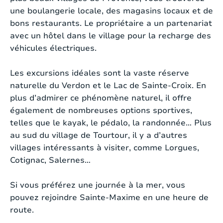
peuvent jouer librement et profiter de la paix.
une boulangerie locale, des magasins locaux et de
Type d'Internet:
Wifi
bons restaurants. Le propriétaire a un partenariat
Télévision:
Oui
En montant l’allée, vous atteignez la villa,
avec un hôtel dans le village pour la recharge des
orientée vers le sud. Il y a suffisamment de places
véhicules électriques.
Chaînes de télévision:
Chaînes internationales
de parking pour tous les véhicules, y compris pour
le chargement et le déchargement directement
Les excursions idéales sont la vaste réserve
Installation de musique:
Non
au niveau de la chambre. L’environnement
naturelle du Verdon et le Lac de Sainte-Croix. En
extérieur confortable attire immédiatement
plus d’admirer ce phénomène naturel, il offre
Studio/appartement séparé:
Oui
l’attention. Un jardin magnifiquement aménagé
également de nombreuses options sportives,
avec de nombreuses plantes et fleurs
telles que le kayak, le pédalo, la randonnée… Plus
Machine à laver:
Oui
méditerranéennes différentes entoure une
au sud du village de Tourtour, il y a d’autres
pelouse et la belle piscine. La piscine mesure 9
villages intéressants à visiter, comme Lorgues,
Planche et fer à repasser:
Oui
mètres sur 4 et a une profondeur de 1,5 mètre
Cotignac, Salernes…
Séchoir:
Non
sur toute sa longueur, avec des marches d’accès.
Vous trouverez des chaises longues confortables
Si vous préférez une journée à la mer, vous
Plaque de cuisson:
Oui
tout autour et de l’ombre sous la couverture de
pouvez rejoindre Sainte-Maxime en une heure de
terrasse en bois de la maison principale. Il y a
route.
Type de plaque de cuisson:
Ceramique, 4 feux
aussi un joli ensemble de salon en bois, idéal pour