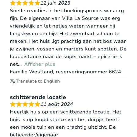
TAILLES DE LIT
12 juin 2025
Snelle reacties in het boekingsproces was erg
fijn. De eigenaar van Villa La Source was erg
160
vriendelijk en let netjes weten wanneer hij
Chambre
1 double
1
x
langskwam om bijv. Het zwembad schoon te
1 – 1ere
lit
matelas
200
etage
maken. Het huis ligt prachtig aan het bos waar
cm
je zwijnen, vossen en marters kunt spotten. De
loopdistance naar de supermarkt – epicerie is
160
net
Afficher plus
Chambre
1 double
1
x
Familie Westland, reserveringsnummer 6624
2 – 1ere
lit
matelas
200
etage
Translate to English
cm
schitterende locatie
160
11 août 2024
Chambre
1 double
1
x
Heerlijk huis op een schitterende locatie. Het
3 – 1ere
lit
matelas
200
huis is op loopdistance van het dorpje, heeft
etage
cm
een mooie tuin en een prachtig uitzicht. De
beheerder/eigenaar