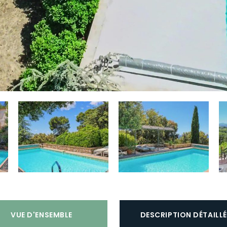
ie
Terrain de golf:
Tous près (distance
> 15 min)
n
Terrain de jeu:
Tout près (distance <
15 min)
le
Plage:
Intérieur (distance > 30 km
st
van de kust)
Autorisation de fumer:
Non
Équipement sportif disponible:
Non
Chargement de
Non autorisée
véhicule:
VUE D'ENSEMBLE
DESCRIPTION DÉTAILLÉ