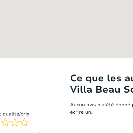
e
1 matelas
160 x 200 cm
ples (lit
2 matelas
90 x 200 cm
é)
Ce que les a
Villa Beau So
Aucun avis n’a été donné 
écrire un.
 qualité/prix