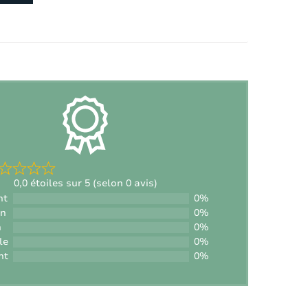
Nombre de lits d'enfant:
1
Nombre de chaises hautes:
1
0,0 étoiles sur 5 (selon 0 avis)
nt
0%
on
0%
n
0%
le
0%
nt
0%