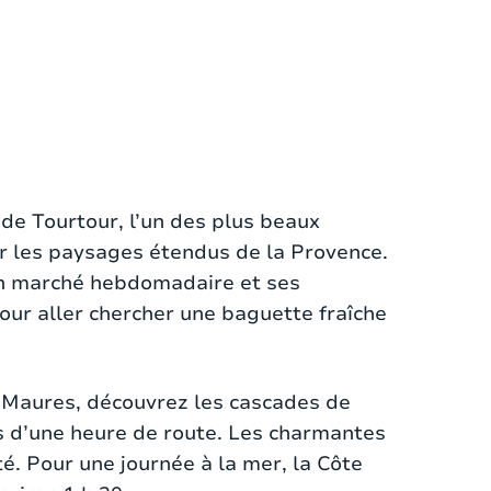
 150 m², idéale pour 6 personnes. La
 de Tourtour, l’un des plus beaux
bsolues. Le cœur de la maison est le
ur les paysages étendus de la Provence.
et de grandes portes-fenêtres ouvrant
son marché hebdomadaire et ses
 four, un lave-vaisselle, une machine
pour aller chercher une baguette fraîche
 ingrédients locaux.
e ou partagée. Les salles de bain sont
s Maures, découvrez les cascades de
n WC séparé pour les invités. Les
s d’une heure de route. Les charmantes
ent de leur propre terrasse avec petit
. Pour une journée à la mer, la Côte