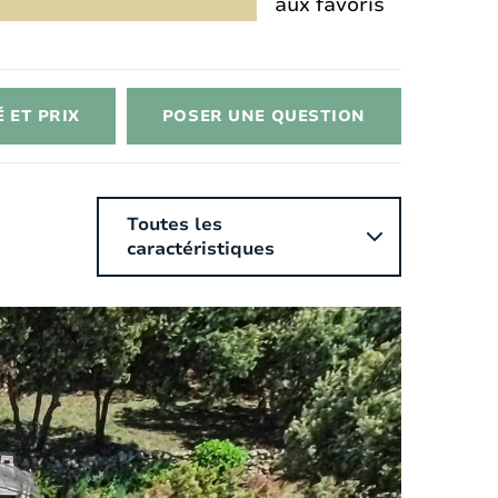
aux favoris
 ET PRIX
POSER UNE QUESTION
Toutes les
l
caractéristiques
ntérieur
Style:
Contemporain
Surface de la maison:
2
150 m
Chauffage:
Électrique