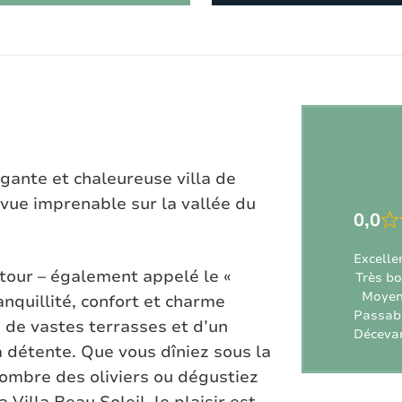
égante et chaleureuse villa de
vue imprenable sur la vallée du
0,0
Excelle
tour – également appelé le «
Très b
Moye
tranquillité, confort et charme
Passab
, de vastes terrasses et d’un
Déceva
la détente. Que vous dîniez sous la
l’ombre des oliviers ou dégustiez