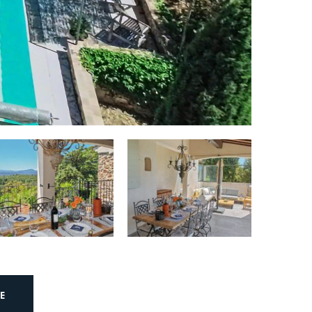
Plaque de cuisson:
Oui
Type de plaque
Induction, 4
de cuisson:
plâques
Four (Grill):
Oui
Micro-onde:
Oui
Nombre de réfrigérateurs:
1
Nombre de congélateurs:
1
Lave-vaisselle:
Oui
Cafetière:
Oui
E
Type de cafetière:
Nespresso