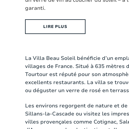
un verre de vin au coucher du soleil – à la
garanti.
LIRE PLUS
La Villa Beau Soleil est une élégante m
La Villa Beau Soleil bénéficie d’un emp
villa est située sur un vaste terrain de 
villages de France. Situé à 635 mètres 
séjour chaleureux avec cheminée, un coi
Tourtour est réputé pour son atmosphèr
sur la terrasse. La cuisine ouverte att
excellents restaurants. La villa se trou
Nespresso et un réfrigérateur américain
ou déguster un verre de rosé en terrass
La villa dispose de trois chambres spac
Les environs regorgent de nature et de
équipées d’installations modernes, dont 
Sillans-la-Cascade ou visitez les impr
différents niveaux dans la maison appo
villes provençales comme Cotignac, Sal
coin salon.