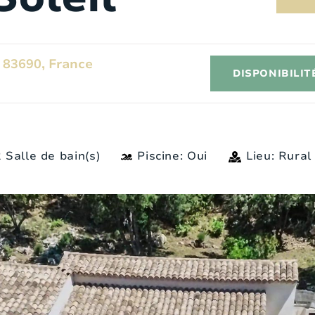
 83690, France
DISPONIBILITÉ
2 Salle de bain(s)
Piscine: Oui
Lieu: Rura
Extérieur
I
6
Style:
Provençaalse landstenen
woning
3
Surface:
2
5000 m
2
Lieu:
Rural