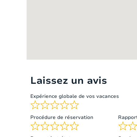
Chambre 2 – étage 1
lit doubl
2 lits sim
Chambre 3 – étage 1
superpos
Laissez un avis
Expérience globale de vos vacances
Procédure de réservation
Rapport