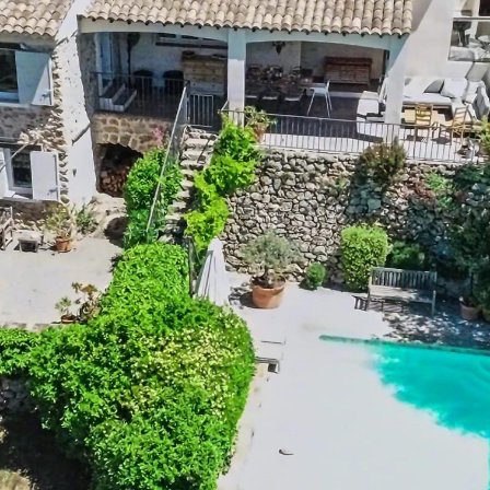
2
Douche d'extérieur:
Non
2
Taille de la piscine:
8m x 4m x 1.5m
ie
Cuisine extérieure:
Non
ui
BBQ:
Plancha
n
Jeu de boule:
Non
n
Terrain de jeu:
Non
n
Trampoline:
Non
n
Table de ping-pong:
Non
n
Court de tennis:
Tout près (distance
de
< 15 min)