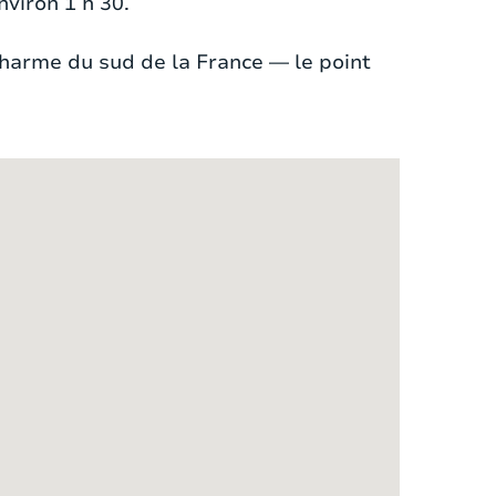
viron 1 h 30.
aussée, car les murs épais empêchent
 charme du sud de la France — le point
nes est entourée d’une grande terrasse
si qu’un coin lounge. Vous pourrez y
 dîner sous les étoiles. Le jardin est
viers. Depuis les différents niveaux
e wifi est accessible dans et autour de