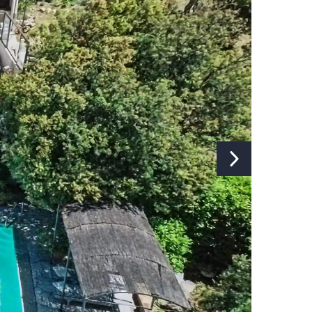
Cheminée:
Oui
Internet:
Oui
Type d'Internet:
Wifi
Télévision:
Oui
Chaînes de
Chaînes
télévision:
internationales
Installation de musique:
Oui
Studio/appartement séparé:
Non
Machine à laver:
Oui
Planche et fer à repasser:
Oui
Séchoir:
Oui