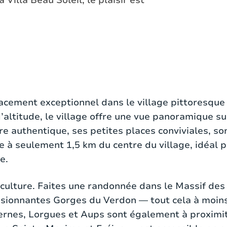
 Villa Beau Soleil, le plaisir est
aison indépendante d’une superficie habitable de
lacement exceptionnel dans le village pittoresque
5000 m², offrant une tranquillité et une intimité a
d’altitude, le village offre une vue panoramique s
n salon confortable, une télévision à écran plat 
e authentique, ses petites places conviviales, 
enante est entièrement équipée, avec notamment un
ve à seulement 1,5 km du centre du village, idéal 
 — parfait pour ceux qui aiment cuisiner avec des
e.
ieuses, chacune dotée d’une salle de bain privativ
 culture. Faites une randonnée dans le Massif de
une douche à l’italienne et un lavabo, et il y a u
essionnantes Gorges du Verdon — tout cela à moin
rtent un charme particulier. Deux chambres dispos
ernes, Lorgues et Aups sont également à proximité