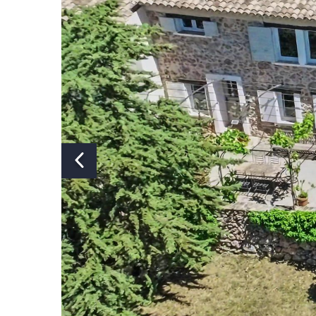
Nombre de douches:
Nombre de toilettes:
Climatisation:
En part
Piscine:
O
Piscine chauffée:
No
Piscine verrouillable:
No
Four à pizza:
No
Jacuzzi:
No
Sauna:
No
Animaux domestiques:
Sur deman