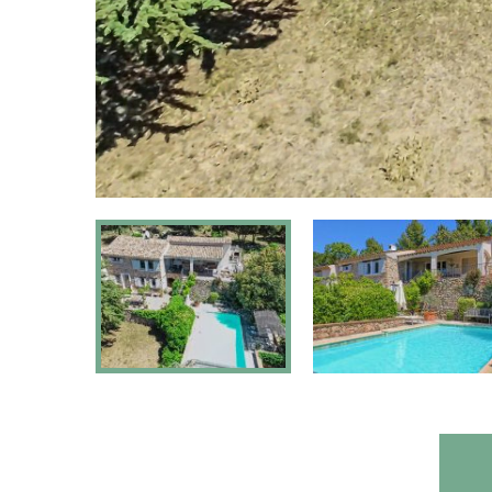
Jardin clos:
En part
Adapté aux personnes à
No
mobilité réduite:
Type de maison:
Villa individuel
Chromecast
Oui, Chromeca
présent: