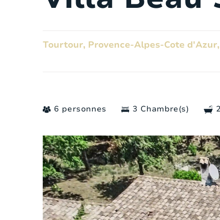
Tourtour, Provence-Alpes-Cote d'Azur,
6 personnes
3 Chambre(s)
Général
Nombre des personnes:
Chambres a coucher:
Nombre de salle de bain: