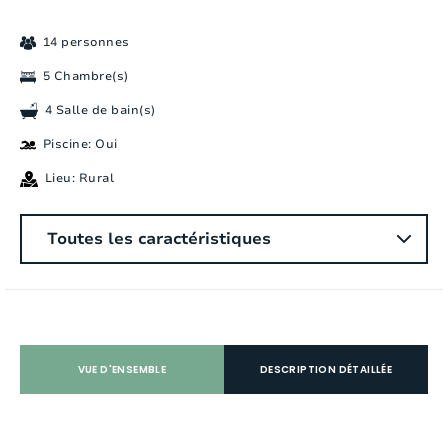
14 personnes
5 Chambre(s)
4 Salle de bain(s)
Piscine: Oui
Lieu: Rural
Général
Toutes les caractéristiques
Nombre des personnes:
14
Chambres a coucher:
5
Nombre de salle de bain:
4
VUE D'ENSEMBLE
DESCRIPTION DÉTAILLÉE
Nombre de douches:
3