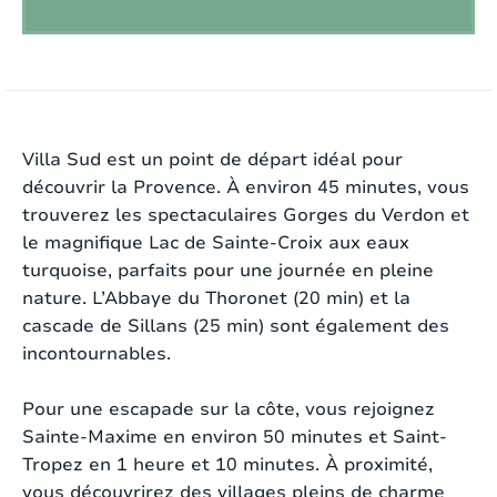
Plage:
Intérieur (distance > 30 km van de kust)
Autorisation de fumer:
Non
INTÉRIEUR
Équipement sportif disponible:
Non
Villa Sud est un point de départ idéal pour
Dès votre arrivée, vous serez accueilli dans un
Chargement de véhicule:
Non autorisée
découvrir la Provence. À environ 45 minutes, vous
intérieur élégant et chaleureux où l’espace, la
trouverez les spectaculaires Gorges du Verdon et
Intérieur
lumière et le confort sont au cœur de la villa. Les
le magnifique Lac de Sainte-Croix aux eaux
matériaux nobles tels que le bois, la pierre
turquoise, parfaits pour une journée en pleine
naturelle et le travertin, associés à une
Style:
Contemporary
nature. L’Abbaye du Thoronet (20 min) et la
décoration raffinée, créent une ambiance calme et
cascade de Sillans (25 min) sont également des
naturelle. De grandes baies vitrées offrent une
Surface de la maison:
2
260 m
incontournables.
belle luminosité et une connexion harmonieuse
avec l’extérieur. La villa est également
Chauffage:
CV
Pour une escapade sur la côte, vous rejoignez
entièrement climatisée, idéale pendant les
Sainte-Maxime en environ 50 minutes et Saint-
chaudes journées d’été.
Cheminée:
Non
Tropez en 1 heure et 10 minutes. À proximité,
vous découvrirez des villages pleins de charme
Internet:
Oui