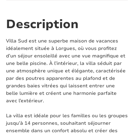
Nombre de baignoires:
1
Nombre de toilettes:
4
Description
Climatisation:
Oui
Villa Sud est une superbe maison de vacances
Piscine:
Oui
idéalement située à Lorgues, où vous profitez
d’un séjour ensoleillé avec une vue magnifique et
Piscine chauffée:
Non
une belle piscine. À l’intérieur, la villa séduit par
une atmosphère unique et élégante, caractérisée
Piscine verrouillable:
Non
par des poutres apparentes au plafond et de
grandes baies vitrées qui laissent entrer une
Four à pizza:
Non
belle lumière et créent une harmonie parfaite
Jacuzzi:
Non
avec l’extérieur.
Sauna:
Non
La villa est idéale pour les familles ou les groupes
jusqu’à 14 personnes, souhaitant séjourner
Animaux domestiques:
Autorisée
ensemble dans un confort absolu et créer des