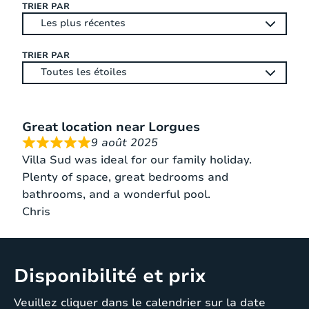
TRIER PAR
La piscine est sans conteste le point central de la
vie en plein air. Grâce à l’escalier intégré, l’accès à
TRIER PAR
l’eau est facile et confortable, pour les petits
comme pour les grands. Autour de la piscine,
l’espace permet de bronzer et de se détendre en
toute tranquillité, tout en profitant de la vue et de
Great location near Lorgues
l’atmosphère paisible. Que ce soit pour une
9 août 2025
baignade rafraîchissante le matin, un moment de
Villa Sud was ideal for our family holiday.
farniente l’après-midi ou un apéritif au bord de
Plenty of space, great bedrooms and
l’eau en soirée, c’est l’endroit idéal pour vivre
bathrooms, and a wonderful pool.
pleinement l’esprit Provence.
Chris
Disponibilité et prix
Veuillez cliquer dans le calendrier sur la date