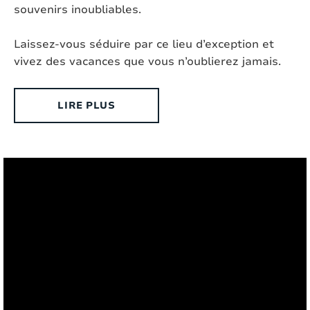
souvenirs inoubliables.
Jardin clos:
Oui
Laissez-vous séduire par ce lieu d’exception et
Accesibles aux handicapés:
Non
vivez des vacances que vous n’oublierez jamais.
Type de maison:
Villa individuelle
LIRE PLUS
Chromecast présent:
Oui, Chromecast
Extérieur
Style:
Provence
Surface:
2
4000 m
Lieu:
Rural
Douche d'extérieur:
Non