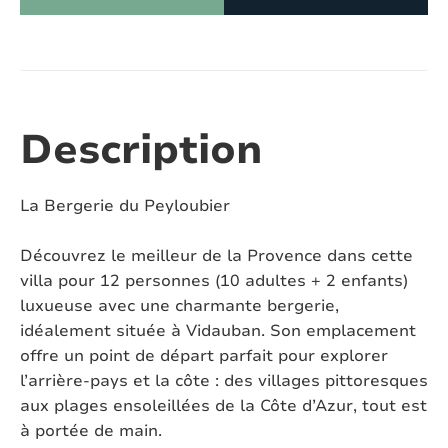
Nombre de douches:
5
Nombre de baignoires:
1
Nombre de toilettes:
5
Description
Climatisation:
Oui
La Bergerie du Peyloubier
Piscine:
Oui
Découvrez le meilleur de la Provence dans cette
Piscine chauffée:
Non
villa pour 12 personnes (10 adultes + 2 enfants)
luxueuse avec une charmante bergerie,
Piscine verrouillable:
Non
idéalement située à Vidauban. Son emplacement
offre un point de départ parfait pour explorer
Four à pizza:
Non
l’arrière-pays et la côte : des villages pittoresques
Jacuzzi:
Oui
aux plages ensoleillées de la Côte d’Azur, tout est
à portée de main.
Sauna:
Non