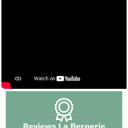
Terrain de jeu:
Tout près (distance < 15 min)
Plage:
Près de la côte (distance < 30km)
Autorisation de fumer:
Non
Équipement sportif disponible:
Non
Chargement de véhicule:
Non autorisée
Intérieur
Style:
Modern rural
Surface de la maison:
2
200 m
Chauffage:
Électrique
Reviews La Bergerie