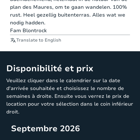
Chambre 4
lit
matelas
200
plan des Maures, om te gaan wandelen. 100%
cm
rust. Heel gezellig buitenterras. Alles wat we
nodig hadden.
Fam Blontrock
140
Double
x
Translate to English
lit &
200
Bergerie
lit
140
Disponibilité et prix
pliable
x
190
Veuillez cliquer dans le calendrier sur la date
d'arrivée souhaitée et choisissez le nombre de
semaines à droite. Ensuite vous verrez le prix de
location pour votre sélection dans le coin inférieur
droit.
Septembre 2026