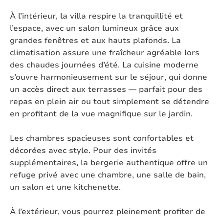
À l’intérieur, la villa respire la tranquillité et
Animaux domestiques:
Sur demande
l’espace, avec un salon lumineux grâce aux
grandes fenêtres et aux hauts plafonds. La
Jardin clos:
Oui
climatisation assure une fraîcheur agréable lors
des chaudes journées d’été. La cuisine moderne
Accesibles aux handicapés:
Oui
s’ouvre harmonieusement sur le séjour, qui donne
un accès direct aux terrasses — parfait pour des
Type de maison:
Villa individuelle
repas en plein air ou tout simplement se détendre
Chromecast présent:
Non
en profitant de la vue magnifique sur le jardin.
Extérieur
Les chambres spacieuses sont confortables et
décorées avec style. Pour des invités
supplémentaires, la bergerie authentique offre un
Style:
Modern
refuge privé avec une chambre, une salle de bain,
Surface:
un salon et une kitchenette.
2
17000 m
Lieu:
Rural
À l’extérieur, vous pourrez pleinement profiter de