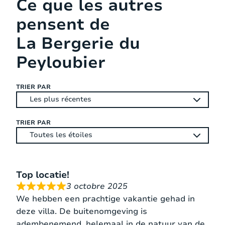
Ce que les autres
pensent de
90 x
2
Chambre 1
2 lits
200
La Bergerie du
matelas
cm
Peyloubier
160
TRIER PAR
Double
1
x
Chambre 2
lit
matelas
200
cm
TRIER PAR
160
Double
1
x
Chambre 3
lit
matelas
200
Top locatie!
cm
3 octobre 2025
We hebben een prachtige vakantie gehad in
deze villa. De buitenomgeving is
160
Double
1
x
adembenemend, helemaal in de natuur van de