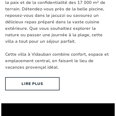
la paix et de la confidentialité des 17 000 m² de
Douche d'extérieur:
Oui
terrain. Détendez-vous près de la belle piscine,
reposez-vous dans le jacuzzi ou savourez un
Taille de la piscine:
8m x 12m x 2m
délicieux repas préparé dans la vaste cuisine
extérieure. Que vous souhaitiez explorer la
Cuisine extérieure:
Oui
nature ou passer une journée à la plage, cette
villa a tout pour un séjour parfait.
BBQ:
Gaz
Cette villa à Vidauban combine confort, espace et
Jeu de boule:
Oui
emplacement central, en faisant le lieu de
vacances provençal idéal.
Terrain de jeu:
Oui
Trampoline:
Non
LIRE PLUS
Table de ping-pong:
Oui
Court de tennis:
Tout près (distance < 15 min)
Terrain de golf:
Tous près (distance > 15 min)