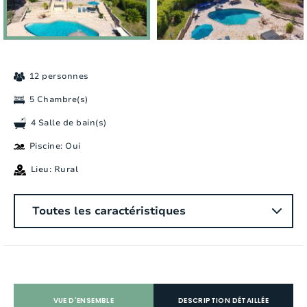
12 personnes
5 Chambre(s)
4 Salle de bain(s)
Piscine: Oui
Lieu: Rural
Général
Toutes les caractéristiques
Nombre des personnes:
12
Chambres a coucher:
5
Nombre de salle de bain:
4
VUE D'ENSEMBLE
DESCRIPTION DÉTAILLÉE