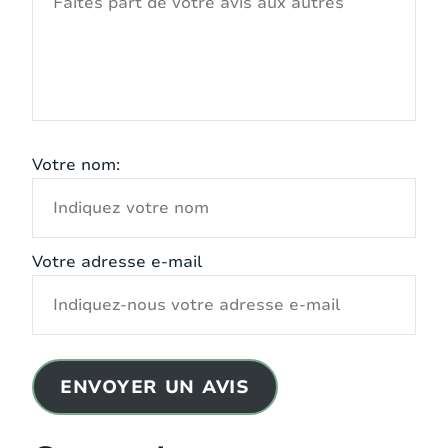
luxuriant, entouré de pins et d’arbres parasols,
est l’endroit parfait pour se détendre. En plus de
la piscine de forme organique, il y a également un
jacuzzi où vous pourrez profiter pleinement de la
paix et de la nature environnante.
La villa est entourée de vastes terrasses, vous
Votre nom:
offrant toujours un endroit pour vous détendre,
que vous souhaitiez profiter du soleil ou vous
réfugier à l’ombre. Avec plusieurs espaces de
détente et une cuisine extérieure moderne,
Votre adresse e-mail
entièrement équipée près de la piscine, vous
vivrez l’expérience ultime de la vie en plein air.
Cette villa allie luxe discret et installations
extérieures spacieuses, offrant une expérience de
vacances parfaite au cœur de la Provence.
ENVOYER UN AVIS
DIMENSIONS DES LITS