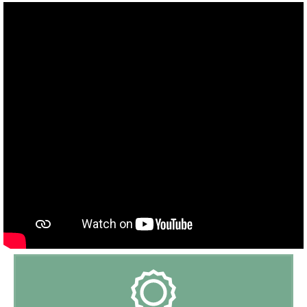
Geschikt voor gehandicapten:
Nee
Type woning:
Vrijstaande villa
Chromecast aanwezig:
Nee
Exterieur
Stijl:
Tijdloos
Oppervlakte terrein:
2
3800 m
Ligging:
Landelijk
Buitendouche:
Ja
Afmeting zwembad:
8 mm x 4 mm x 0,90 - 2,32 mm