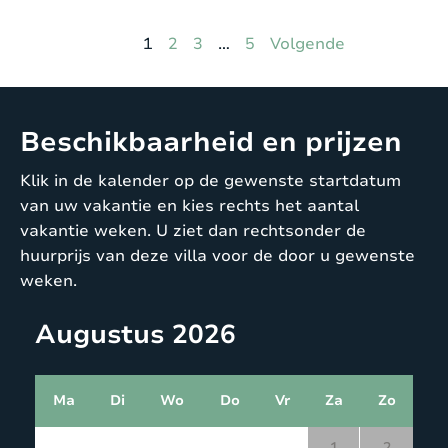
Pagina
Pagina
Pagina
Pagina
1
2
3
…
5
Volgende
Beschikbaarheid en prijzen
Klik in de kalender op de gewenste startdatum
van uw vakantie en kies rechts het aantal
vakantie weken. U ziet dan rechtsonder de
huurprijs van deze villa voor de door u gewenste
weken.
Augustus 2026
Ma
Di
Wo
Do
Vr
Za
Zo
1
2