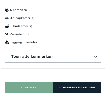
6 personen
3 slaapkamer(s)
3 badkamer(s)
Zwembad: Ja
Ligging: Landelijk
Algemeen
Toon alle kenmerken
Aantal personen:
6
Slaapkamers:
3
Aantal badkamers:
3
OVERZICHT
UITGEBREIDE BESCHRIJVING
Aantal douches:
3