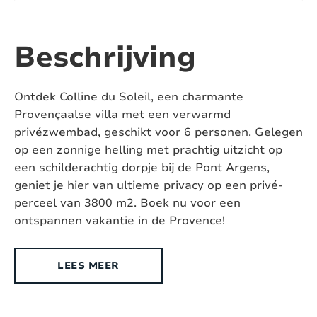
Aantal toiletten:
3
Airconditioning:
Ja
Beschrijving
Zwembad:
Ja
Ontdek Colline du Soleil, een charmante
Verwarmd zwembad:
Ja
Provençaalse villa met een verwarmd
privézwembad, geschikt voor 6 personen. Gelegen
Afsluitbaar zwembad:
Ja, met hek
op een zonnige helling met prachtig uitzicht op
een schilderachtig dorpje bij de Pont Argens,
Pizza oven:
Nee
geniet je hier van ultieme privacy op een privé-
perceel van 3800 m2. Boek nu voor een
Jacuzzi:
Nee
ontspannen vakantie in de Provence!
Sauna:
Nee
LEES MEER
Huisdieren:
Toegestaan
Omheinde tuin:
Ja