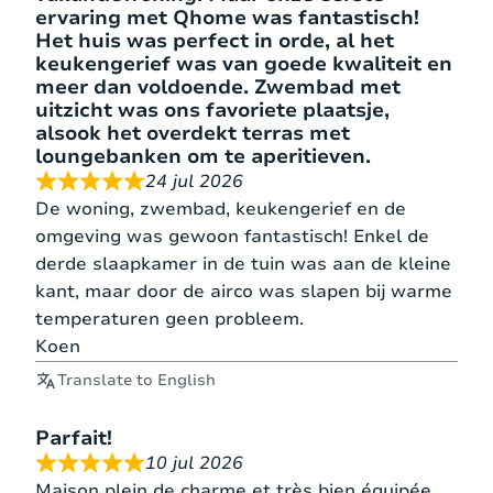
geïntegreerde koelingssysteem dat zorgt voor
ervaring met Qhome was fantastisch!
een zeer aangenaam binnenklimaat. Dankzij
Het huis was perfect in orde, al het
uitstekende isolatie en hoogwaardige ramen blijft
keukengerief was van goede kwaliteit en
meer dan voldoende. Zwembad met
het huis tochtvrij en comfortabel. Elke kamer
uitzicht was ons favoriete plaatsje,
heeft een eigen regeling, zodat gasten eenvoudig
alsook het overdekt terras met
hun ideale temperatuur kunnen instellen. Dit alles
loungebanken om te aperitieven.
maakt de woning extra comfortabel in alle
24 jul 2026
seizoenen.
De woning, zwembad, keukengerief en de
omgeving was gewoon fantastisch! Enkel de
BEDMATEN
derde slaapkamer in de tuin was aan de kleine
kant, maar door de airco was slapen bij warme
temperaturen geen probleem.
Slaapkamer 1
2
200*160
Koen
– begane
1 matras
persoonsbed
cm
grond
Translate to English
Parfait!
Slaapkamer 2
10 jul 2026
2 enkele
2
2*200*80
– begane
bedden
matrassen
cm
Maison plein de charme et très bien équipée ,