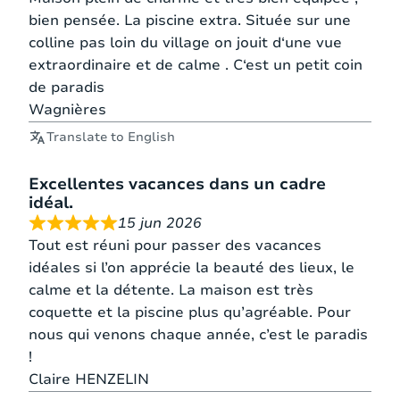
grond
bien pensée. La piscine extra. Située sur une
colline pas loin du village on jouit d‘une vue
Slaapkamer 3
extraordinaire et de calme . C‘est un petit coin
2
200*160
–
1 matras
de paradis
persoonsbed
cm
gastenverblijf
Wagnières
Translate to English
Excellentes vacances dans un cadre
idéal.
15 jun 2026
Tout est réuni pour passer des vacances
idéales si l’on apprécie la beauté des lieux, le
calme et la détente. La maison est très
coquette et la piscine plus qu’agréable. Pour
nous qui venons chaque année, c’est le paradis
!
Claire HENZELIN