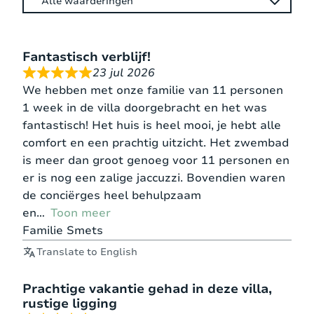
pergola (nog niet te zien op de foto’s). Links van
de woning is er een omheind stukje waar kleine
kinderen in alle veiligheid kunnen spelen. Er is een
Fantastisch verblijf!
kist vol met buitenspeelgoed en een opblaasbaar
23 jul 2026
zwembadje. Een paar trapjes lager staat dan een
We hebben met onze familie van 11 personen
dubbele schommel om dan nog een paar trappen
1 week in de villa doorgebracht en het was
lagere het terras van het zwembad te hebben.
fantastisch! Het huis is heel mooi, je hebt alle
Die kan van de rest afgesloten worden door het
comfort en een prachtig uitzicht. Het zwembad
sluiten van de hekken. Het druppelvormig
is meer dan groot genoeg voor 11 personen en
zwembad kan verwarmd worden in het voor- en
er is nog een zalige jaccuzzi. Bovendien waren
najaar (op vraag) en meet 8 op 6 m en gaat van 1
de conciërges heel behulpzaam
tot 3 m diep. Er zijn enkele inlooptrapjes op de
en
Toon meer
ronding van het zwembad. Rondom bevinden zich
Familie Smets
ligstoelen, parasollen, kleine tafeltjes om bij te
Translate to English
zitten en een buitendouche. Als kers op de taart,
is er een volwaardige jacuzzi geplaatst waarin
Prachtige vakantie gehad in deze villa,
men samen kan genieten (foto’s volgen)
rustige ligging