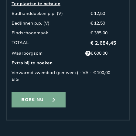
mei
jun
2150
1825
1625
1425
Ter plaatse te betalen
Badhanddoeken p.p. (V)
€ 12,50
27
4
€
Bedlinnen p.p. (V)
€ 12,50
NVT
NVT
NVT
jun
jul
3495
Eindschoonmaak
€ 385,00
TOTAAL
€ 2.684,45
15
€
4 jul
–
NVT
NVT
NVT
Waarborgsom
€ 600,00
aug
3595
Extra bij te boeken
Verwarmd zwembad (per week) - VA -
€ 100,00
15
29
€
NVT
NVT
NVT
EIG
aug
aug
3495
29
BOEK NU
26
€
€
€
€
–
aug
sep
2150
1825
1625
1425
26
14
€
€
€
€
–
sept
nov
1795
1599
1450
1299