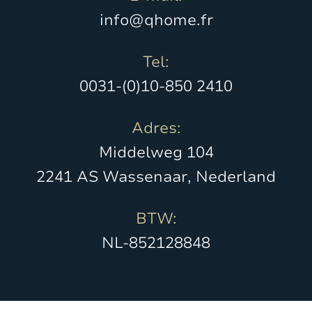
Schoonmaakkosten voor 12 personen € 385
info@qhome.fr
Tel:
0031-(0)10-850 2410
Adres:
Middelweg 104
2241 AS Wassenaar, Nederland
BTW:
NL-852128848