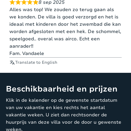
8 sep 2025
Alles om het volledig naar je wens te hebben
Alles was top! We zouden zo terug gaan als
tijdens een welverdiende vakantie!
we konden. De villa is goed verzorgd en het is
ideaal met kinderen door het zwembad die kan
BEDMATEN
worden afgesloten met een hek. De schommel,
speelgoed.. overal was airco. Echt een
aanrader!!
180
Slaapkamer 1 –
Fam. Vandaele
2
x
1 matras
begane grond
persoonsbed
210
Translate to English
cm
160
Beschikbaarheid en prijzen
Slaapkamer 2 –
2
x
1 matras
begane grond
persoonsbed
200
Klik in de kalender op de gewenste startdatum
cm
van uw vakantie en kies rechts het aantal
vakantie weken. U ziet dan rechtsonder de
huurprijs van deze villa voor de door u gewenste
160
Slaapkamer 3 –
weken.
2
x