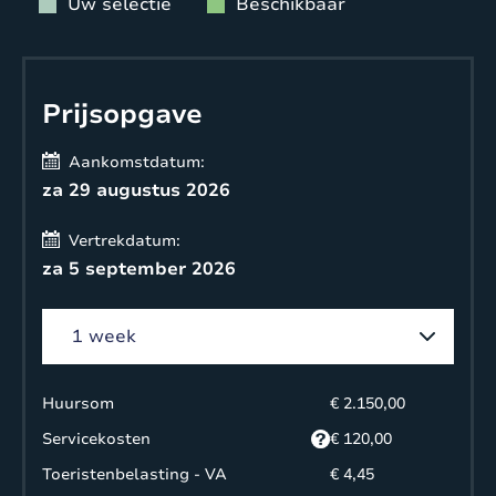
Uw selectie
Beschikbaar
Appartement –
140
beneden
2
x
1 matras
verdieping –
persoonsbed
200
Prijsopgave
kamer 3
cm
Aankomstdatum:
Prijzen 2026
za 29 augustus 2026
Vertrekdatum:
Prijs
za 5 september 2026
per
12p
10p
8p
6p
week
14
30
€
€
€
–
€1299
mrt
mei
1795
1599
1450
Huursom
€ 2.150,00
Servicekosten
€ 120,00
30
Toeristenbelasting - VA
27
€
€
€
€ 4,45
€
–