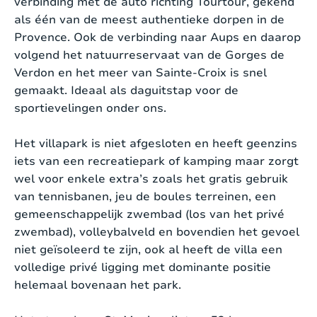
hoofdwoning, een zijdelingse studio en een
verbinding met de auto richting Tourtour, gekend
onderliggend appartement, telkens met een
als één van de meest authentieke dorpen in de
Type internet:
Wifi
aparte toegang.
Provence. Ook de verbinding naar Aups en daarop
volgend het natuurreservaat van de Gorges de
TV:
Ja
De hoofdwoning is geschikt voor 6 personen. De
Verdon en het meer van Sainte-Croix is snel
voordeur aan de oostelijke zijde van de woning
gemaakt. Ideaal als daguitstap voor de
TV-zenders:
Internationale Zenders
brengt je in een centrale gang die aansluiting
sportievelingen onder ons.
maakt op de woonkamer en keuken. Je ziet al
Muziekinstallatie:
Ja
onmiddellijk de golfclubs en tennisraketten staan,
Het villapark is niet afgesloten en heeft geenzins
vrij voor gebruik. Typerend voor de woonkamer is
iets van een recreatiepark of kamping maar zorgt
Aparte studio/appartement:
Ja
de warme stijl. Er zijn verschillende zitbanken, een
wel voor enkele extra’s zoals het gratis gebruik
open haard, televisie, muziekinstallatie en airco.
van tennisbanen, jeu de boules terreinen, een
Wasmachine:
Ja
De grote spiegels zorgen voor weerkaatsing van
gemeenschappelijk zwembad (los van het privé
Strijkplank en strijkbout:
Ja
het zonlicht waardoor het heel helder is. Ook is
zwembad), volleybalveld en bovendien het gevoel
de door spiegels het unieke panoramische verre
niet geïsoleerd te zijn, ook al heeft de villa een
Droger:
Ja
uitzicht nog eens goed te zien. De eettafel aan de
volledige privé ligging met dominante positie
openslaande deuren is de plaats om op koudere
helemaal bovenaan het park.
Fornuis:
Ja
avonden gezellig samen te dineren.