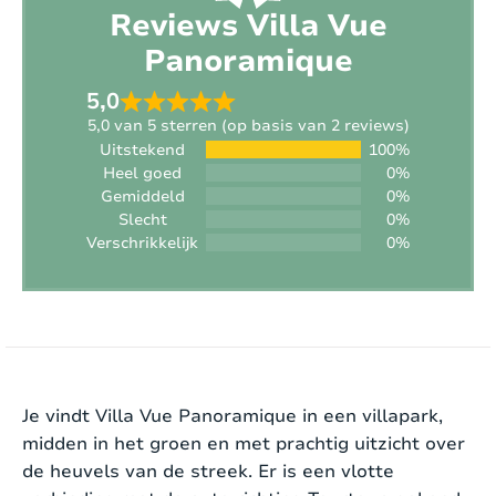
Reviews Villa Vue
Strand:
Binnenland (afstand > 30 km van de kust)
Panoramique
Roken:
Nee
5,0
Sporttoestellen aanwezig:
Ja
5,0 van 5 sterren (op basis van 2 reviews)
Uitstekend
100%
Opladen voertuig:
Niet toegestaan
Heel goed
0%
Gemiddeld
0%
Interieur
Slecht
0%
Verschrikkelijk
0%
Stijl:
Provence
Oppervlakte woning:
2
190 m
De villa heeft een imposante oprijlaan om tot
boven aan de woning te komen. Er is een
Verwarming:
Elektrisch
overdekte parkeerplaats en de andere wagens
Je vindt Villa Vue Panoramique in een villapark,
kunnen op het eind van de oprit staan. De woning
midden in het groen en met prachtig uitzicht over
Open haard:
Ja
bestaat uit meerdere onderdelen, zijnde de
de heuvels van de streek. Er is een vlotte
Internet:
Ja