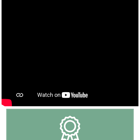
Afmeting zwembad:
8m x 6m x 1,00 - 3,00m
Buitenkeuken:
Nee
BBQ:
Plancha
Jeu de boule:
Ja
Speeltoestel:
Ja
Trampoline:
Nee
Tennistafel:
Nee
Tennisbaan:
Dichtbij (afstand < 15 min)
Golfbaan:
In de buurt (afstand > 15 min)
Speeltuin:
Dichtbij (afstand < 15 min)