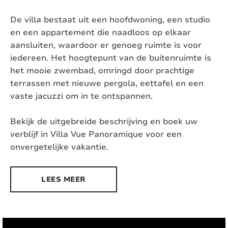
Omheinde tuin:
Ja
De villa bestaat uit een hoofdwoning, een studio
en een appartement die naadloos op elkaar
Geschikt voor gehandicapten:
Nee
aansluiten, waardoor er genoeg ruimte is voor
iedereen. Het hoogtepunt van de buitenruimte is
Type woning:
Vrijstaande villa
het mooie zwembad, omringd door prachtige
Chromecast aanwezig:
Ja, Chromecast
terrassen met nieuwe pergola, eettafel en een
vaste jacuzzi om in te ontspannen.
Exterieur
Bekijk de uitgebreide beschrijving en boek uw
verblijf in Villa Vue Panoramique voor een
Stijl:
Provence
onvergetelijke vakantie.
Oppervlakte terrein:
2
1400 m
LEES MEER
Ligging:
Landelijk
Buitendouche:
Ja