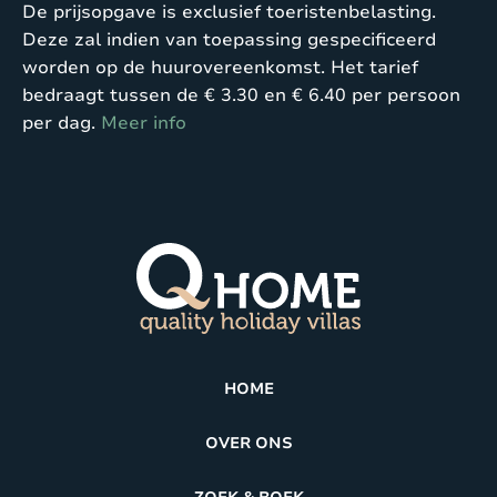
De prijsopgave is exclusief toeristenbelasting.
Schoonmaakkosten tot 6 personen € 260
Deze zal indien van toepassing gespecificeerd
Schoonmaakkosten tot 8 personen € 310
worden op de huurovereenkomst. Het tarief
Schoonmaakkosten voor 10 personen € 335
bedraagt tussen de € 3.30 en € 6.40 per persoon
Schoonmaakkosten voor 12 personen € 385
per dag.
Meer info
Prijzen 2027
Prijs
per
12p
10p
8p
6p
week
13
29
€
€
€
HOME
–
€1299
mrt
mei
1795
1599
1450
OVER ONS
29
26
€
€
€
€
–