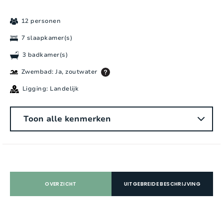
12 personen
7 slaapkamer(s)
3 badkamer(s)
Zwembad: Ja, zoutwater
Ligging: Landelijk
Algemeen
Toon alle kenmerken
Aantal personen:
12
Slaapkamers:
7
Aantal badkamers:
3
OVERZICHT
UITGEBREIDE BESCHRIJVING
Aantal douches:
2