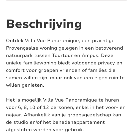
Aantal ligbaden:
2
Aantal toiletten:
4
Beschrijving
Airconditioning:
Ja
Ontdek Villa Vue Panoramique, een prachtige
Zwembad:
Ja, zoutwater
Provençaalse woning gelegen in een betoverend
natuurpark tussen Tourtour en Ampus. Deze
Verwarmd zwembad:
Ja
unieke familiewoning biedt voldoende privacy en
comfort voor groepen vrienden of families die
Afsluitbaar zwembad:
Ja, met hek
samen willen zijn, maar ook van een eigen ruimte
willen genieten.
Pizza oven:
Nee
Jacuzzi:
Ja
Het is mogelijk Villa Vue Panoramique te huren
voor 6, 8, 10 of 12 personen, enkel in het voor- en
Sauna:
Nee
najaar. Afhankelijk van je groepsgezelschap kan
de studio en/of het benedenappartement
Huisdieren:
Niet toegestaan
afgesloten worden voor gebruik.