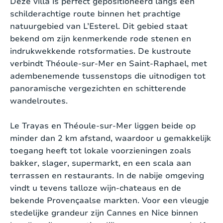
2000m², gevuld met een rijke variëteit aan
Deze villa is perfect gepositioneerd langs een
tropische en kleurrijke bloemen. Het verwarmde
schilderachtige route binnen het prachtige
Type internet:
Wifi
zwembad, 10 meter bij 4.5 meter groot met een
natuurgebied van L’Esterel. Dit gebied staat
jacuzzi die elegant overvloeit in het water, is
bekend om zijn kenmerkende rode stenen en
TV:
Ja
omgeven door voldoende ligstoelen, waardoor
indrukwekkende rotsformaties. De kustroute
een perfect uitzicht op zee ontstaat. Veiligheid is
verbindt Théoule-sur-Mer en Saint-Raphael, met
TV-zenders:
Internationale Zenders
gegarandeerd dankzij het afsluitbare rolluik,
adembenemende tussenstops die uitnodigen tot
ideaal voor gezinnen met kleine kinderen.
panoramische vergezichten en schitterende
Muziekinstallatie:
Bluetooth
wandelroutes.
Een betoverend overdekt terras met een
Aparte studio/appartement:
Nee
loungehoek en een royale eettafel biedt opnieuw
Le Trayas en Théoule-sur-Mer liggen beide op
een adembenemend uitzicht op de zee. Een poort
minder dan 2 km afstand, waardoor u gemakkelijk
Wasmachine:
Ja
in de tuin leidt naar een exclusief privéstrandje,
toegang heeft tot lokale voorzieningen zoals
Strijkplank en strijkbout:
Nee
toegankelijk alleen voor bewoners van deze villa
bakker, slager, supermarkt, en een scala aan
en hun buren.
terrassen en restaurants. In de nabije omgeving
Droger:
Ja
vindt u tevens talloze wijn-chateaus en de
Geniet van faciliteiten zoals een tennistafel, een
bekende Provençaalse markten. Voor een vleugje
Fornuis:
Ja
verfrissende buitendouche en een Weber Gas
stedelijke grandeur zijn Cannes en Nice binnen