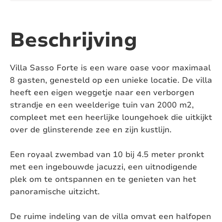
Aantal ligbaden:
1
Aantal toiletten:
4
Beschrijving
Airconditioning:
Ja
Villa Sasso Forte is een ware oase voor maximaal
Zwembad:
Ja
8 gasten, genesteld op een unieke locatie. De villa
heeft een eigen weggetje naar een verborgen
Verwarmd zwembad:
Ja
strandje en een weelderige tuin van 2000 m2,
compleet met een heerlijke loungehoek die uitkijkt
Afsluitbaar zwembad:
Ja, met rolluik
over de glinsterende zee en zijn kustlijn.
Pizza oven:
Nee
Een royaal zwembad van 10 bij 4.5 meter pronkt
Jacuzzi:
Ja
met een ingebouwde jacuzzi, een uitnodigende
plek om te ontspannen en te genieten van het
Sauna:
Nee
panoramische uitzicht.
Huisdieren:
Toegestaan
De ruime indeling van de villa omvat een halfopen