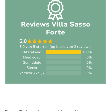
Strand:
Aan de kust (afstand < +/- 1,5 km)
Roken:
Nee
Reviews Villa Sasso
Sporttoestellen aanwezig:
Nee
Forte
Opladen voertuig:
Niet toegestaan
5,0
5,0 van 5 sterren (op basis van 2 reviews)
Interieur
Uitstekend
100%
Heel goed
0%
Gemiddeld
0%
Stijl:
Landelijk modern
Slecht
0%
Verschrikkelijk
0%
Oppervlakte woning:
2
220 m
Verwarming:
Elektrisch
EXTERIEUR: Villa Sasso Forte is een weelderige
Open haard:
Ja
plek met een prachtig aangelegde tuin van
Internet:
Ja