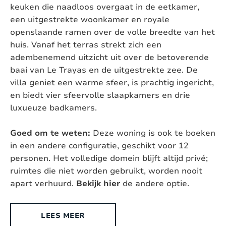
keuken die naadloos overgaat in de eetkamer,
Omheinde tuin:
Ja
een uitgestrekte woonkamer en royale
openslaande ramen over de volle breedte van het
Geschikt voor gehandicapten:
Nee
huis. Vanaf het terras strekt zich een
adembenemend uitzicht uit over de betoverende
Type woning:
Vrijstaande villa
baai van Le Trayas en de uitgestrekte zee. De
Chromecast aanwezig:
Ja, Chromecast
villa geniet een warme sfeer, is prachtig ingericht,
en biedt vier sfeervolle slaapkamers en drie
Exterieur
luxueuze badkamers.
Goed om te weten:
Deze woning is ook te boeken
Stijl:
Authentiek
in een andere configuratie, geschikt voor 12
Oppervlakte terrein:
personen. Het volledige domein blijft altijd privé;
2
2000 m
ruimtes die niet worden gebruikt, worden nooit
Ligging:
Landelijk
apart verhuurd.
Bekijk hier
de andere optie.
Buitendouche:
Ja
LEES MEER