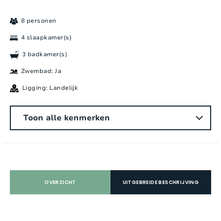
8 personen
4 slaapkamer(s)
3 badkamer(s)
Zwembad: Ja
Ligging: Landelijk
Algemeen
Toon alle kenmerken
Aantal personen:
8
Slaapkamers:
4
Aantal badkamers:
3
OVERZICHT
UITGEBREIDE BESCHRIJVING
Aantal douches:
3