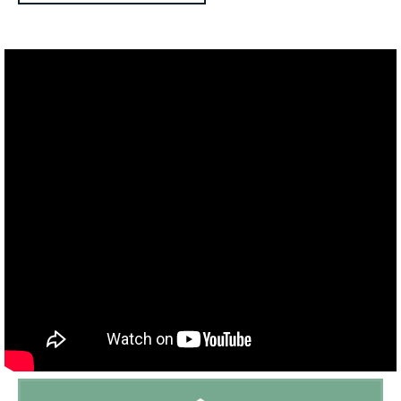
Afmeting zwembad:
10m x 4,5m
Buitenkeuken:
Nee
BBQ:
Gas
Jeu de boule:
Nee
Speeltoestel:
Nee
Trampoline:
Nee
Tennistafel:
Ja
Tennisbaan:
Dichtbij (afstand < 15 min)
Golfbaan:
Dichtbij (afstand < 15 min)
Speeltuin:
Dichtbij (afstand < 15 min)