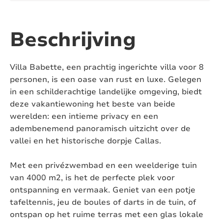
Aantal toiletten:
3
Airconditioning:
Ja, in de slaapkamers
Beschrijving
Zwembad:
Ja
Villa Babette, een prachtig ingerichte villa voor 8
Verwarmd zwembad:
Nee
personen, is een oase van rust en luxe. Gelegen
in een schilderachtige landelijke omgeving, biedt
Afsluitbaar zwembad:
Nee
deze vakantiewoning het beste van beide
werelden: een intieme privacy en een
Pizza oven:
Nee
adembenemend panoramisch uitzicht over de
vallei en het historische dorpje Callas.
Jacuzzi:
Nee
Sauna:
Nee
Met een privézwembad en een weelderige tuin
van 4000 m2, is het de perfecte plek voor
Huisdieren:
Niet toegestaan
ontspanning en vermaak. Geniet van een potje
tafeltennis, jeu de boules of darts in de tuin, of
Omheinde tuin:
Ja
ontspan op het ruime terras met een glas lokale