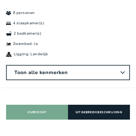
8 personen
4 slaapkamer(s)
2 badkamer(s)
Zwembad: Ja
Ligging: Landelijk
Algemeen
Toon alle kenmerken
Aantal personen:
8
Slaapkamers:
4
Aantal badkamers:
2
OVERZICHT
UITGEBREIDE BESCHRIJVING
Aantal douches:
2