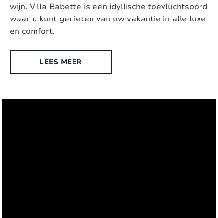
wijn. Villa Babette is een idyllische toevluchtsoord
Geschikt voor gehandicapten:
Nee
waar u kunt genieten van uw vakantie in alle luxe
en comfort.
Type woning:
Vrijstaande villa
Chromecast aanwezig:
Ja, Chromecast
LEES MEER
Exterieur
Stijl:
Hedendaags
Oppervlakte terrein:
2
4000 m
Ligging:
Landelijk
Buitendouche:
Ja
Afmeting zwembad:
10m x 5m x 50cm-220cm m