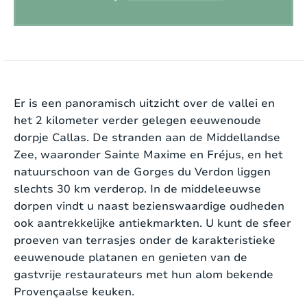
Roken:
Rookvrije locatie
Sporttoestellen aanwezig:
Nee
EXTERIEUR
Opladen voertuig:
Niet toegestaan
Villa Babette is een karakteristieke Provençaalse
villa voor acht personen, gelegen op een omheind
Interieur
Er is een panoramisch uitzicht over de vallei en
terrein van 4000m2 met privézwembad, in het
het 2 kilometer verder gelegen eeuwenoude
poolhouse bij het zwembad is een buitendouche.
dorpje Callas. De stranden aan de Middellandse
Stijl:
Landelijk
De omgeving is landelijk waar rust, ruimte en
Zee, waaronder Sainte Maxime en Fréjus, en het
privacy samengaan. Panoramisch uitzicht over de
natuurschoon van de Gorges du Verdon liggen
Oppervlakte woning:
2
160 m
vallei en het 2 kilometer verder gelegen
slechts 30 km verderop. In de middeleeuwse
eeuwenoude dorpje Callas.
dorpen vindt u naast bezienswaardige oudheden
Verwarming:
Elektrisch
ook aantrekkelijke antiekmarkten. U kunt de sfeer
Een prachtig aangelegde tuin van 4000 m2 met
proeven van terrasjes onder de karakteristieke
Open haard:
Ja
sfeervolle – en pierre restanques – en
eeuwenoude platanen en genieten van de
schaduwrijke bomen. In de tuin is een
gastvrije restaurateurs met hun alom bekende
Internet:
Ja
tafeltennistafel, een jeu de boules baan en een
Provençaalse keuken.
Type internet:
Wifi