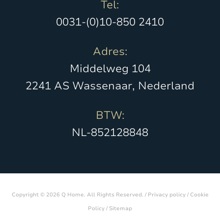
Tel:
0031-(0)10-850 2410
Adres:
Middelweg 104
2241 AS Wassenaar, Nederland
BTW:
NL-852128848
Copyright © 2026 Q Home. All Rights Reserved. /
Privacy policy
/
Cookie
Policy
/
Sitemap