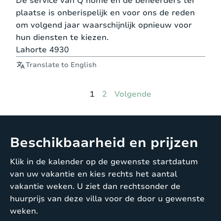
De service van Q home en de beheerders ter
plaatse is onberispelijk en voor ons de reden
om volgend jaar waarschijnlijk opnieuw voor
hun diensten te kiezen.
Lahorte 4930
Translate to English
Pagina
Pagina
1
2
Volgende
Beschikbaarheid en prijzen
Klik in de kalender op de gewenste startdatum
van uw vakantie en kies rechts het aantal
vakantie weken. U ziet dan rechtsonder de
huurprijs van deze villa voor de door u gewenste
weken.