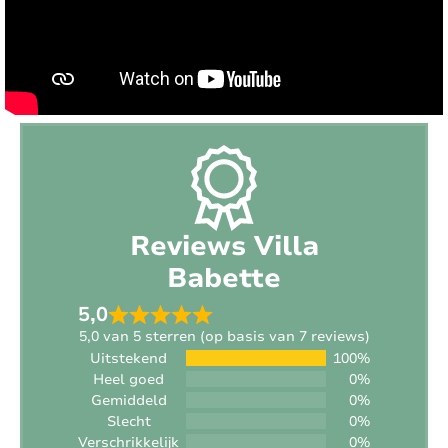
Buitenkeuken:
Nee
BBQ:
Gas
Jeu de boule:
Ja
Speeltoestel:
Nee
Trampoline:
Nee
Tennistafel:
Ja
Reviews Villa
Babette
Tennisbaan:
In de buurt (afstand > 15 min)
5,0
Golfbaan:
In de buurt (afstand > 15 min)
5,0 van 5 sterren (op basis van 7 reviews)
Uitstekend
100%
Speeltuin:
Dichtbij (afstand < 15 min)
Heel goed
0%
Gemiddeld
0%
Strand:
Binnenland (afstand > 30 km van de kust)
Slecht
0%
Verschrikkelijk
0%