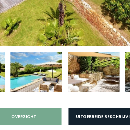
min)
Ja
Speeltuin:
Dichtbij (afstand < 15
e
min)
la
Strand:
Nabij de kust (afstand <
30km)
e
Roken:
Rookvrije locatie
Sporttoestellen aanwezig:
Nee
Opladen voertuig:
Niet toegestaan
OVERZICHT
UITGEBREIDE BESCHRIJV