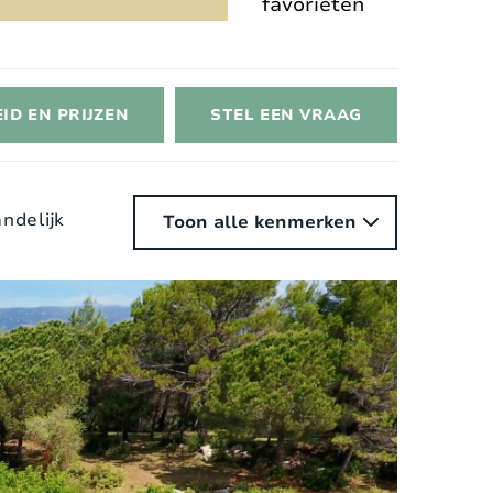
favorieten
D EN PRIJZEN
STEL EEN VRAAG
andelijk
Toon alle kenmerken
nterieur
Stijl:
Landelijk Modern
Oppervlakte woning:
2
450 m
Verwarming:
Vloerverwarming
Open haard:
Ja