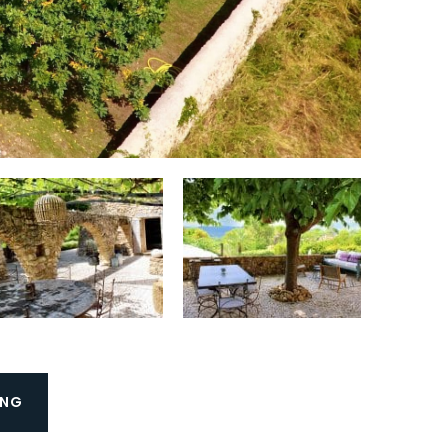
Fornuis:
Ja
Type fornuis:
Inductie
Oven (Gril):
Ja
Magnetron:
Ja
Aantal koelkasten:
1
Aantal diepvriezers:
1
Vaatwasser:
Ja
Koffiezetapparaat:
Ja
Type
Dolce Gusto
koffiezetapparaat:
+ Espresso
ING
Aantal kinderbedden:
2