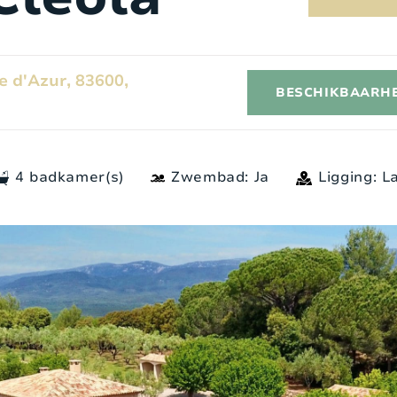
 d'Azur, 83600,
BESCHIKBAARHEI
4 badkamer(s)
Zwembad: Ja
Ligging: L
Exterieur
I
4
Stijl:
Authentiek
6
Oppervlakte terrein:
2
10.500 m
4
Ligging:
Landelijk
5
Buitendouche:
Ja