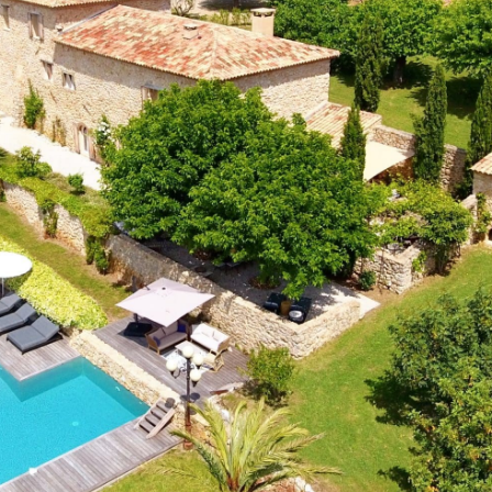
4
Afmeting zwembad:
14m x 8m x
1.8m
7
Buitenkeuken:
Ja
ng
BBQ:
Gas
Ja
Jeu de boule:
Nee
Ja
Speeltoestel:
Ja
e
Trampoline:
Ja
e
Tennistafel:
Ja
e
Tennisbaan:
Dichtbij (afstand < 15
e
min)
an
Golfbaan:
Dichtbij (afstand < 15