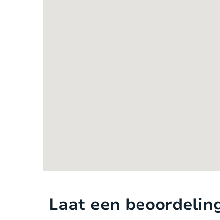
Bastide Cléola heeft een prachtig uitz
Het verwarmde zwembad is 14 bij 8 met
14 comfortabele ligstoelen (enkele en d
grote ronde eettafel en een rechthoekig
heerlijk met een glas lokale rosé van h
van uw culinaire hoogstandjes. Er is t
Bagnols-en-Forêt, is een charmant dorp
kilometer van de Bastide, kunt u terech
vakantieverblijf is geschikt voor grote 
overdekte parkeerplekken en voldoende
INTERIEUR
Een grote houten deur geeft u toegang to
Laat een beoordelin
statige brede trap naar de boven gelege