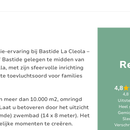
e-ervaring bij Bastide La Cleola –
” Bastide gelegen te midden van
R
a, met zijn sfeervolle inrichting
cte toevluchtsoord voor families
4,8
4,8
an meer dan 10.000 m2, omringd
Uitst
Laat u betoveren door het uitzicht
Heel 
Gemi
armde) zwembad (14 x 8 meter). Het
Sle
elijke momenten te creëren.
Verschri