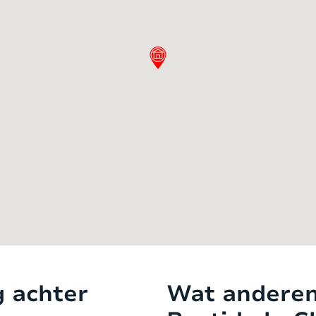
icht over het iets lager gelegen verwarmde zwem
er en heeft een inlooptrap naar een diepte tot
ubbele) voor heerlijke ontspannen uurtjes. Naast
e uitschuifbare eettafel. Er is een leuke zithoek
et uitzicht te genieten. Er is een grote gas BBQ e
evens een iets lager gelegen terras met een comf
 slechts op 18 km gelegen vanaf de kustplaats Fr
t voor uw verse croissantjes en dagelijkse boods
gezelschappen tot 14 personen. Rondom de bastide 
 ruimte voor meerdere auto’s op de parkeerplaat
t dit bijzonder mooie vakantieverblijf. In de ruim
g achter
Wat anderen
n etages. Via de ‘speelkamer’ voor de kinderen en