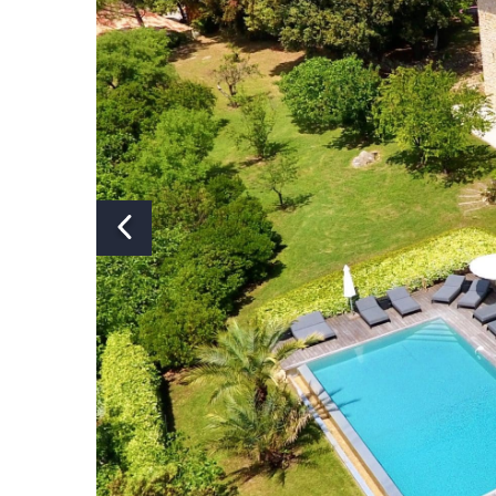
Aantal ligbaden:
Aantal toiletten:
Airconditioning:
Vloerkoeli
Zwembad:
Verwarmd zwembad:
Afsluitbaar zwembad:
Ne
Pizza oven:
Ne
Jacuzzi:
Ne
Sauna:
Ne
Huisdieren:
Toegesta