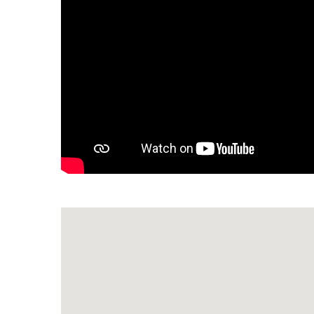
EXTERIEUR
Door een groot toegangshek bereikt u via
gerenoveerd in authentieke stijl en ze
heeft een goed verzorgde tuin van ruim
U vindt hier vele fruitbomen, cipressen,
hen is er een trampoline, een kinderhu
kabelbaan (tot max. 60 kg) om te spelen