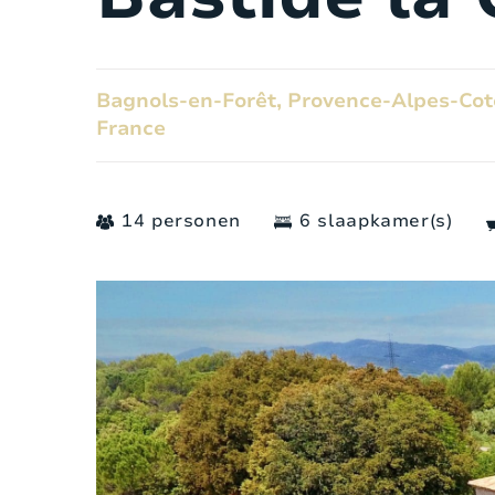
Bagnols-en-Forêt, Provence-Alpes-Cote
France
14 personen
6 slaapkamer(s)
Algemeen
Aantal personen:
1
Slaapkamers:
Aantal badkamers:
Aantal douches: