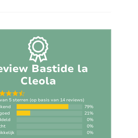
Aantal kinderstoelen:
2
eview Bastide la
Cleola
 van 5 sterren (op basis van 14 reviews)
ekend
79%
goed
21%
ddeld
0%
cht
0%
kkelijk
0%