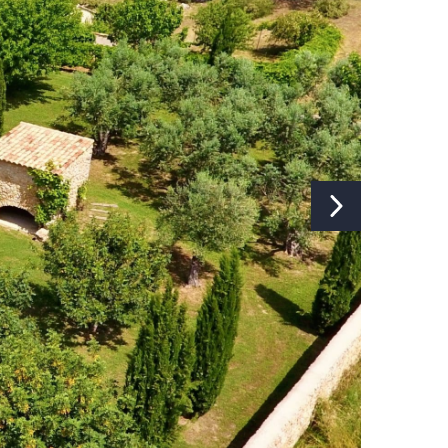
Internet:
Ja
Type internet:
Wifi
TV:
Ja
TV-zenders:
Internationale Zenders
Muziekinstallatie:
Bluetooth
Aparte studio/appartement:
Nee
Wasmachine:
Ja
Strijkplank en strijkbout:
Ja
Droger:
Ja