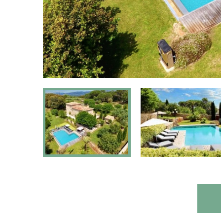
Omheinde tuin:
Geschikt voor mindervaliden:
Ne
Type woning:
Vrijstaande vil
Chromecast aanwezig:
Ne