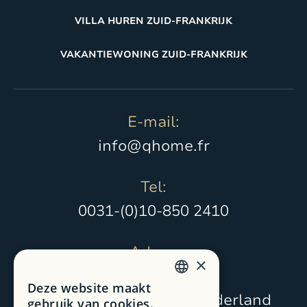
VILLA HUREN ZUID-FRANKRIJK
VAKANTIEWONING ZUID-FRANKRIJK
E-mail:
info@qhome.fr
Tel:
0031-(0)10-850 2410
Adres:
×
Middelweg 104
Deze website maakt
DUTCH
2241 AS Wassenaar, Nederland
gebruik van cookies.