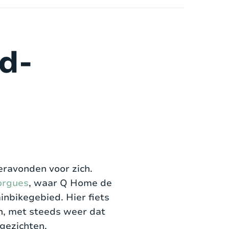
d-
eravonden voor zich.
orgues
, waar Q Home de
nbikegebied. Hier fiets
en, met steeds weer dat
gezichten.