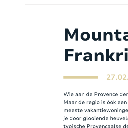
Mounta
Frankri
27.02
Wie aan de Provence den
Maar de regio is óók een
meeste vakantiewoningen 
je door glooiende heuvel
typische Provençaalse d