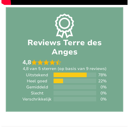
Roken:
Rookvrije locatie
Sporttoestellen aanwezig:
Nee
Opladen voertuig:
Niet toegestaan
Reviews Terre des
Interieur
Anges
4,8
Stijl:
Hedendaags
4,8 van 5 sterren (op basis van 9 reviews)
Uitstekend
78%
Oppervlakte woning:
2
145 m
Heel goed
22%
Gemiddeld
0%
Verwarming:
Elektrisch
Slecht
0%
Verschrikkelijk
0%
Open haard:
Nee
Internet:
Ja
Type internet:
Wifi