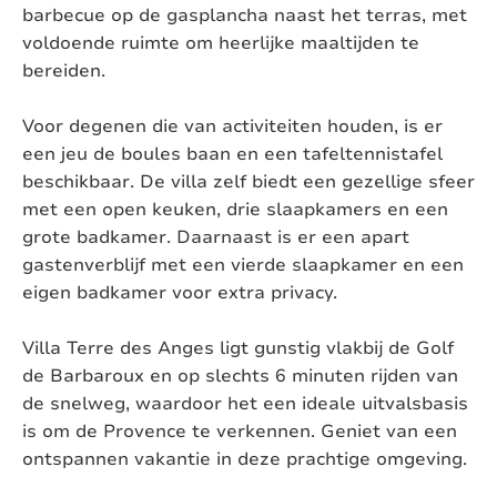
barbecue op de gasplancha naast het terras, met
Geschikt voor gehandicapten:
Nee
voldoende ruimte om heerlijke maaltijden te
bereiden.
Type woning:
Vrijstaande villa
Voor degenen die van activiteiten houden, is er
Chromecast aanwezig:
Ja, Chromecast
een jeu de boules baan en een tafeltennistafel
Exterieur
beschikbaar. De villa zelf biedt een gezellige sfeer
met een open keuken, drie slaapkamers en een
grote badkamer. Daarnaast is er een apart
Stijl:
Modern
gastenverblijf met een vierde slaapkamer en een
eigen badkamer voor extra privacy.
Oppervlakte terrein:
2
1500 m
Villa Terre des Anges ligt gunstig vlakbij de Golf
Ligging:
Nabij een dorp (afstand < +/- 1,5 km)
de Barbaroux en op slechts 6 minuten rijden van
Buitendouche:
Ja
de snelweg, waardoor het een ideale uitvalsbasis
is om de Provence te verkennen. Geniet van een
Afmeting zwembad:
9m x 5m
ontspannen vakantie in deze prachtige omgeving.