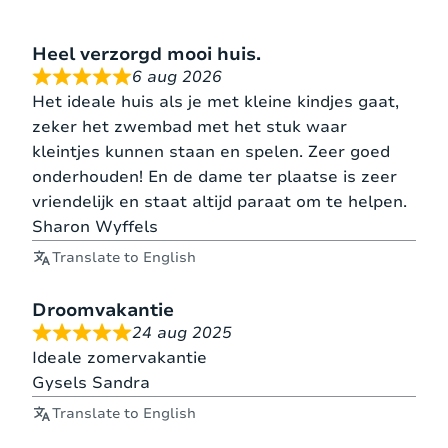
gastenverblijf met eigen ingang. Dit gastenverblijf
heeft een ruime slaapkamer met 2-persoonsbed
Heel verzorgd mooi huis.
en eigen badkamer met douche, wastafel en
6 aug 2026
toilet.
Het ideale huis als je met kleine kindjes gaat,
zeker het zwembad met het stuk waar
BEDMATEN
kleintjes kunnen staan en spelen. Zeer goed
onderhouden! En de dame ter plaatse is zeer
vriendelijk en staat altijd paraat om te helpen.
2
1
Slaapkamer 1
180*200
Sharon Wyffels
persoonsbed
matras
Translate to English
2
1
Slaapkamer 2
140*190
Droomvakantie
persoonsbed
matras
24 aug 2025
Ideale zomervakantie
2
1
Gysels Sandra
Slaapkamer 3
140*190
persoonsbed
matras
Translate to English