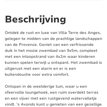
Aantal toiletten:
2
Airconditioning:
Ja
Beschrijving
Zwembad:
Ja, zoutwater
Ontdek de rust en luxe van Villa Terre des Anges,
Verwarmd zwembad:
Nee
gelegen te midden van de prachtige landschappen
van de Provence. Geniet van een verfrissende
Afsluitbaar zwembad:
Nee
duik in het mooie zwembad van 9x5m, compleet
met een inloopstrand van 4x2m waar kinderen
Pizza oven:
Nee
kunnen spelen terwijl u ontspant. Het zwembad is
uitgerust met een alarm en er is een
Jacuzzi:
Nee
buitendouche voor extra comfort.
Sauna:
Nee
Ontspan in de weelderige tuin, waar u een
Huisdieren:
Niet toegestaan
sfeervolle loungehoek, een ruim overdekt terras
en een vijver met een rustgevend watervalletje
Omheinde tuin:
Ja
vindt. ’s Avonds kunt u genieten van een gezellige