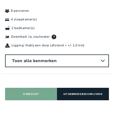
8 personen
4 slaapkamer(s)
2 badkamer(s)
Zwembad: Ja, zoutwater
Ligging: Nabij een dorp (afstand < +/- 1,5 km)
Algemeen
Toon alle kenmerken
Aantal personen:
8
Slaapkamers:
4
Aantal badkamers:
2
OVERZICHT
UITGEBREIDE BESCHRIJVING
Aantal douches:
3