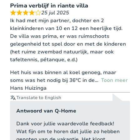
Prima verblijf in riante villa
Slaapkamer 4 –
2
1
180*200
25 jul 2025
gastenverblijf
persoonsbed
matras
Ik had met mijn partner, dochter en 2
kleinkinderen van 10 en 12 een heerlijke tijd.
De villa was prima, er was ruimschoots
gelegenheid tot spel door en met de kinderen
(het ruime zwembad natuurlijk, maar ook
tafeltennis, pétanque, e.d.)
Het huis was binnen al koel genoeg, maar
soms was het nodig bij 36ºC in de
Toon meer
Hans Huizinga
Translate to English
Antwoord van Q-Home
Dank voor jullie waardevolle feedback!
Wat fijn om te horen dat jullie zo hebben
genoten van de vakantie. Het klopt