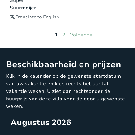
Super
Suurmeijer
Translate to English
Pagina
Pagina
1
2
Volgende
Beschikbaarheid en prijzen
Klik in de kalender op de gewenste startdatum
van uw vakantie en kies rechts het aantal
vakantie weken. U ziet dan rechtsonder de
huurprijs van deze villa voor de door u gewenste
weken.
Augustus 2026