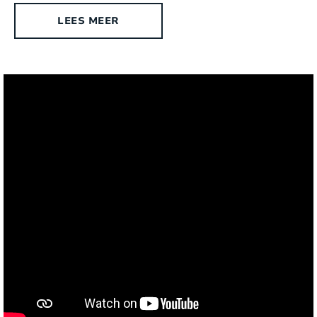
Buitenkeuken:
Nee
LEES MEER
BBQ:
Plancha
Jeu de boule:
Ja
Speeltoestel:
Nee
Trampoline:
Nee
Tennistafel:
Ja
Tennisbaan:
Dichtbij (afstand < 15 min)
Golfbaan:
Dichtbij (afstand < 15 min)
Speeltuin:
Dichtbij (afstand < 15 min)
Strand:
Binnenland (afstand > 30 km van de kust)