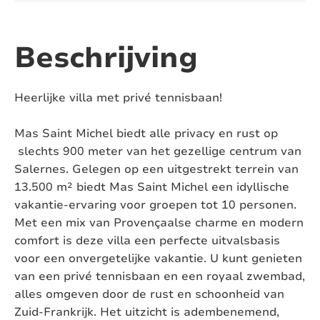
Aantal ligbaden:
2
Aantal toiletten:
4
Beschrijving
Airconditioning:
Ja, in de slaapkamers
Heerlijke villa met privé tennisbaan!
Zwembad:
Ja
Mas Saint Michel biedt alle privacy en rust op
Verwarmd zwembad:
Nee
slechts 900 meter van het gezellige centrum van
Salernes. Gelegen op een uitgestrekt terrein van
Afsluitbaar zwembad:
Nee
13.500 m² biedt Mas Saint Michel een idyllische
vakantie-ervaring voor groepen tot 10 personen.
Pizza oven:
Nee
Met een mix van Provençaalse charme en modern
Jacuzzi:
Nee
comfort is deze villa een perfecte uitvalsbasis
voor een onvergetelijke vakantie. U kunt genieten
Sauna:
Nee
van een privé tennisbaan en een royaal zwembad,
alles omgeven door de rust en schoonheid van
Huisdieren:
Toegestaan
Zuid-Frankrijk. Het uitzicht is adembenemend,