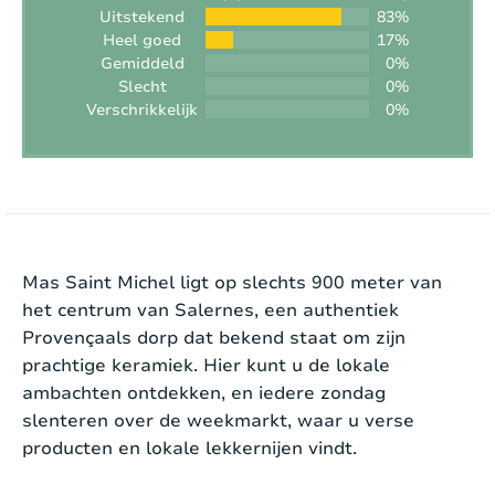
Afmeting zwembad:
12m x 5m x 1,20 - 2,50m
Uitstekend
83%
Heel goed
17%
Buitenkeuken:
Nee
Gemiddeld
0%
Slecht
0%
BBQ:
Gas
Verschrikkelijk
0%
Jeu de boule:
Nee
Speeltoestel:
Nee
Interieur
Trampoline:
Nee
Mas Saint Michel ligt op slechts 900 meter van
Deze villa van 200 m² combineert een klassieke
het centrum van Salernes, een authentiek
Tennistafel:
Ja
uitstraling met moderne gemakken.
Provençaals dorp dat bekend staat om zijn
Tennisbaan:
Ja (privé)
prachtige keramiek. Hier kunt u de lokale
De woning beschikt over een ruime woonkamer
ambachten ontdekken, en iedere zondag
met houtkachel en een goed uitgeruste keuken
Golfbaan:
Dichtbij (afstand < 15 min)
slenteren over de weekmarkt, waar u verse
met inductiekookplaat, drie koelkasten een
producten en lokale lekkernijen vindt.
Nespresso-apparaat en een grote open haard.
Speeltuin:
Dichtbij (afstand < 15 min)
Entertainmentmogelijkheden zoals internationale