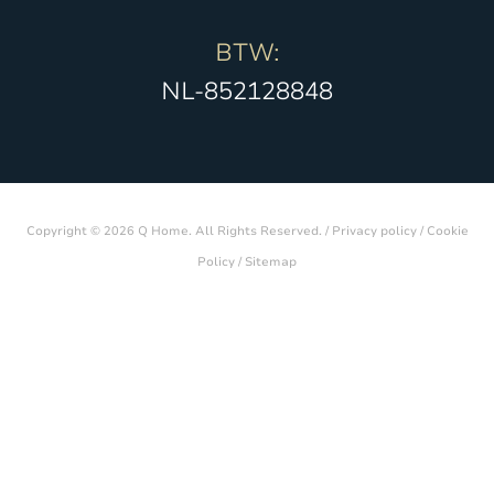
BTW:
NL-852128848
Copyright © 2026 Q Home. All Rights Reserved. /
Privacy policy
/
Cookie
Policy
/
Sitemap