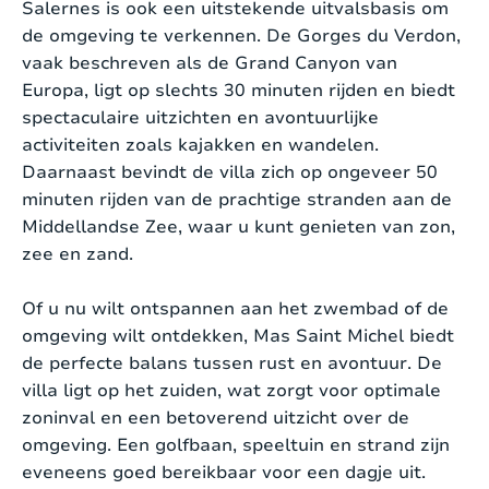
Salernes is ook een uitstekende uitvalsbasis om
tv-zenders, Chromecast, en een bluetooth
Strand:
Binnenland (afstand > 30 km van de kust)
de omgeving te verkennen. De Gorges du Verdon,
speaker maken uw verblijf compleet. Er zijn ook
vaak beschreven als de Grand Canyon van
allerlei gezelschapsspellen aanwezig.
Roken:
Nee
Europa, ligt op slechts 30 minuten rijden en biedt
spectaculaire uitzichten en avontuurlijke
Sporttoestellen aanwezig:
Nee
Het interieur biedt vijf ruime slaapkamers en vier
activiteiten zoals kajakken en wandelen.
badkamers:
Opladen voertuig:
Niet toegestaan
Daarnaast bevindt de villa zich op ongeveer 50
minuten rijden van de prachtige stranden aan de
Slaapkamer 1-5:
Vier slaapkamers
Interieur
Middellandse Zee, waar u kunt genieten van zon,
beschikken over een tweepersoonsbed van
zee en zand.
200 x 160 cm. De vijfde slaapkamer heeft
Stijl:
Modern
twee aparte bedden heeft, die
Of u nu wilt ontspannen aan het zwembad of de
samengevoegd kunnen worden tot een
omgeving wilt ontdekken, Mas Saint Michel biedt
Oppervlakte woning:
2
200 m
tweepersoonsbed. De bedden zijn recentelijk
de perfecte balans tussen rust en avontuur. De
allemaal voorzien van goede nieuwe
villa ligt op het zuiden, wat zorgt voor optimale
Verwarming:
CV
matrassen.
zoninval en een betoverend uitzicht over de
Extra slaapmogelijkheid:
In een van de
Open haard:
Ja
omgeving. Een golfbaan, speeltuin en strand zijn
ouderlijke slaapkamers is een
eveneens goed bereikbaar voor een dagje uit.
eenpersoonsbed van 200 x 80 cm
Internet:
Ja