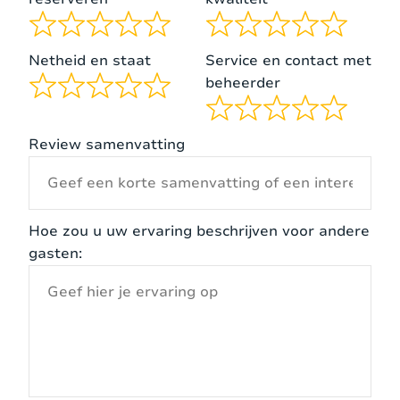
mogelijkheden voor sportieve ontspanning. De
villa heeft een gasbarbecue en er zijn
verschillende zithoeken verspreid over het terrein
Netheid en staat
Service en contact met
om van de omgeving te genieten. er is ook
beheerder
voldoende parkeergelegenheid bij de woning.
Review samenvatting
Hoe zou u uw ervaring beschrijven voor andere
gasten: