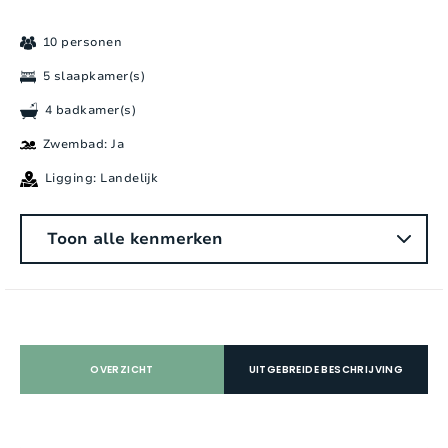
10 personen
5 slaapkamer(s)
4 badkamer(s)
Zwembad: Ja
Ligging: Landelijk
Algemeen
Toon alle kenmerken
Aantal personen:
10
Slaapkamers:
5
Aantal badkamers:
4
OVERZICHT
UITGEBREIDE BESCHRIJVING
Aantal douches:
4