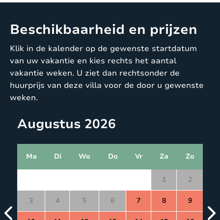
Beschikbaarheid en prijzen
Klik in de kalender op de gewenste startdatum
van uw vakantie en kies rechts het aantal
vakantie weken. U ziet dan rechtsonder de
huurprijs van deze villa voor de door u gewenste
weken.
Augustus 2026
Ma
Di
Wo
Do
Vr
Za
Zo
1
2
3
4
5
6
7
8
9