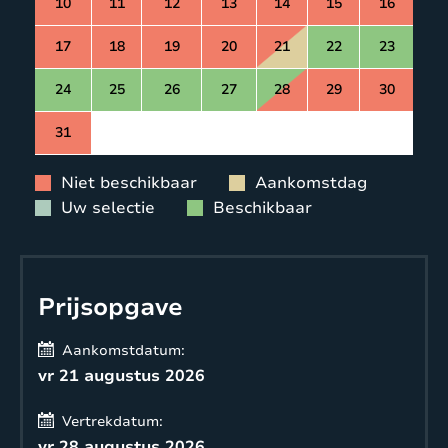
10
11
12
13
14
15
16
17
18
19
20
21
22
23
24
25
26
27
28
29
30
31
Niet beschikbaar
Aankomstdag
Uw selectie
Beschikbaar
Prijsopgave
Aankomstdatum:
vr 21 augustus 2026
Vertrekdatum:
vr 28 augustus 2026