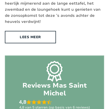
heerlijk mijmerend aan de lange eettafel, het
Omheinde tuin:
Deels
zwembad en de loungehoek kunt u genieten van
de zonsopkomst tot deze ’s avonds achter de
Geschikt voor gehandicapten:
Nee
heuvels verdwijnt!
Type woning:
Vrijstaande villa
LEES MEER
Chromecast aanwezig:
Ja, Chromecast
Exterieur
Stijl:
Provençaals
Oppervlakte terrein:
2
13500 m
Reviews Mas Saint
Ligging:
Landelijk
Michel
Buitendouche:
Nee
4,8
4,8 van 5 sterren (op basis van 6 reviews)