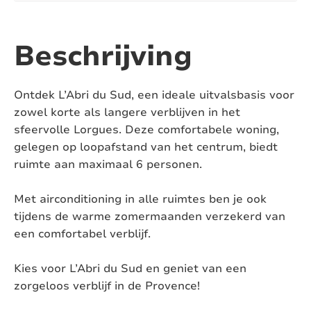
Aantal ligbaden:
1
Aantal toiletten:
3
Beschrijving
Airconditioning:
Ja
Ontdek L’Abri du Sud, een ideale uitvalsbasis voor
Zwembad:
Ja
zowel korte als langere verblijven in het
sfeervolle Lorgues. Deze comfortabele woning,
Verwarmd zwembad:
Nee
gelegen op loopafstand van het centrum, biedt
ruimte aan maximaal 6 personen.
Afsluitbaar zwembad:
Nee
Met airconditioning in alle ruimtes ben je ook
Pizza oven:
Nee
tijdens de warme zomermaanden verzekerd van
Jacuzzi:
Nee
een comfortabel verblijf.
Sauna:
Nee
Kies voor L’Abri du Sud en geniet van een
zorgeloos verblijf in de Provence!
Huisdieren:
Op aanvraag