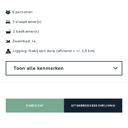
6 personen
3 slaapkamer(s)
2 badkamer(s)
Zwembad: Ja
Ligging: Nabij een dorp (afstand < +/- 1,5 km)
Algemeen
Toon alle kenmerken
Aantal personen:
6
Slaapkamers:
3
Aantal badkamers:
2
OVERZICHT
UITGEBREIDE BESCHRIJVING
Aantal douches:
1