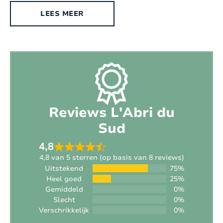
Omheinde tuin:
Ja
LEES MEER
Geschikt voor gehandicapten:
Nee
Type woning:
Vrijstaande villa
Chromecast aanwezig:
Ja, Chromecast
Exterieur
Reviews L'Abri du
Sud
Stijl:
Modern
4,8
Oppervlakte terrein:
2
800 m
4,8 van 5 sterren (op basis van 8 reviews)
Uitstekend
75%
Heel goed
25%
Ligging:
Nabij een dorp (afstand < +/- 1,5 km)
Gemiddeld
0%
Slecht
0%
Buitendouche:
Nee
Verschrikkelijk
0%