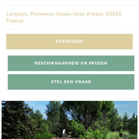
Lorgues, Provence-Alpes-Cote d'Azur, 83510
France
RESERVEER
BESCHIKBAARHEID EN PRIJZEN
STEL EEN VRAAG