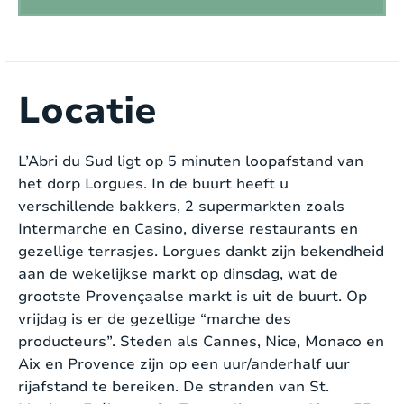
Afmeting zwembad:
4.60m x 2.25m x 1.50m
Buitenkeuken:
Nee
Ontdek L’Abri du Sud, een charmante woning
BBQ:
Gas
gelegen in het pittoreske Lorgues. Deze gezellige
Locatie
woning bevindt zich in een klein woonwijkje op
Jeu de boule:
Nee
loopafstand van het centrum van Lorgues,
L’Abri du Sud ligt op 5 minuten loopafstand van
waardoor je optimaal kunt genieten van het
Speeltoestel:
Nee
het dorp Lorgues. In de buurt heeft u
Provençaalse leven. Geschikt voor maximaal 6
verschillende bakkers, 2 supermarkten zoals
personen, is het de ideale plek voor ieder die op
Trampoline:
Nee
Intermarche en Casino, diverse restaurants en
zoek is naar rust en ontspanning.
gezellige terrasjes. Lorgues dankt zijn bekendheid
Tennistafel:
Nee
aan de wekelijkse markt op dinsdag, wat de
Bij binnenkomst aan de rechterkant bevindt zich
grootste Provençaalse markt is uit de buurt. Op
Tennisbaan:
Dichtbij (afstand < 15 min)
een moderne keuken die van alle gemakken is
vrijdag is er de gezellige “marche des
voorzien, inclusief een Amerikaanse koelkast en
Golfbaan:
In de buurt (afstand > 15 min)
producteurs”. Steden als Cannes, Nice, Monaco en
ruime eettafel. In verbinding met de keuken tref je
Aix en Provence zijn op een uur/anderhalf uur
een sfeervol ingerichte woonkamer met een
Speeltuin:
Dichtbij (afstand < 15 min)
rijafstand te bereiken. De stranden van St.
gezellige openhaard. Via een deur kom je in de