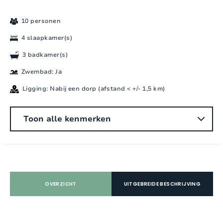
10 personen
4 slaapkamer(s)
3 badkamer(s)
Zwembad: Ja
Ligging: Nabij een dorp (afstand < +/- 1,5 km)
Algemeen
Toon alle kenmerken
Aantal personen:
10
Slaapkamers:
4
Aantal badkamers:
3
OVERZICHT
UITGEBREIDE BESCHRIJVING
Aantal douches:
3