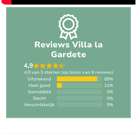
Afmeting zwembad:
6m x 8m x 1.4m
Buitenkeuken:
Nee
BBQ:
Gas
Reviews Villa la
Jeu de boule:
Ja
Gardete
Speeltoestel:
Nee
4,9
Trampoline:
Nee
4,9 van 5 sterren (op basis van 9 reviews)
Uitstekend
89%
Heel goed
11%
Tennistafel:
Nee
Gemiddeld
0%
Slecht
0%
Tennisbaan:
Dichtbij (afstand < 15 min)
Verschrikkelijk
0%
Golfbaan:
In de buurt (afstand > 15 min)
Speeltuin:
Dichtbij (afstand < 15 min)
EXTERIEUR