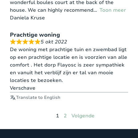
wonderful boules court at the back of the
van zowel 6 als 10 personen mogelijk. De
house. We can highly recommend
Toon meer
huurprijs bedraagt in deze maanden €1595 voor 6
Daniela Kruse
personen en €1795 voor 10 personen.
Prachtige woning
In de maanden juli en augustus geldt de 10-
5 okt 2022
persoons huurprijs.
De woning met prachtige tuin en zwembad ligt
op een prachtige locatie en is voorzien van alle
comfort . Het dorp Flayosc is zeer sympathiek
en vanuit het verblijf zijn er tal van mooie
locaties te bezoeken.
Verschave
Translate to English
Pagina
Pagina
1
2
Volgende