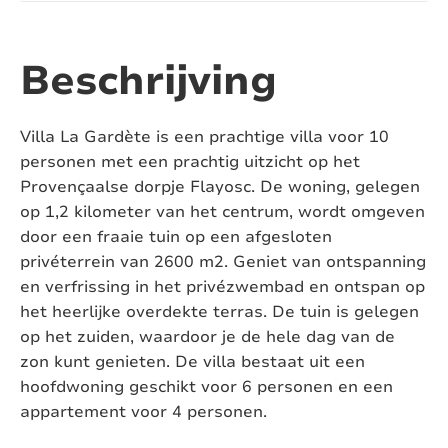
Aantal ligbaden:
1
Aantal toiletten:
3
Beschrijving
Airconditioning:
Ja, in de slaapkamers
Villa La Gardète is een prachtige villa voor 10
Zwembad:
Ja
personen met een prachtig uitzicht op het
Provençaalse dorpje Flayosc. De woning, gelegen
Verwarmd zwembad:
Nee
op 1,2 kilometer van het centrum, wordt omgeven
door een fraaie tuin op een afgesloten
Afsluitbaar zwembad:
Nee
privéterrein van 2600 m2. Geniet van ontspanning
en verfrissing in het privézwembad en ontspan op
Pizza oven:
Nee
het heerlijke overdekte terras. De tuin is gelegen
Jacuzzi:
Nee
op het zuiden, waardoor je de hele dag van de
zon kunt genieten. De villa bestaat uit een
Sauna:
Nee
hoofdwoning geschikt voor 6 personen en een
appartement voor 4 personen.
Huisdieren:
Toegestaan