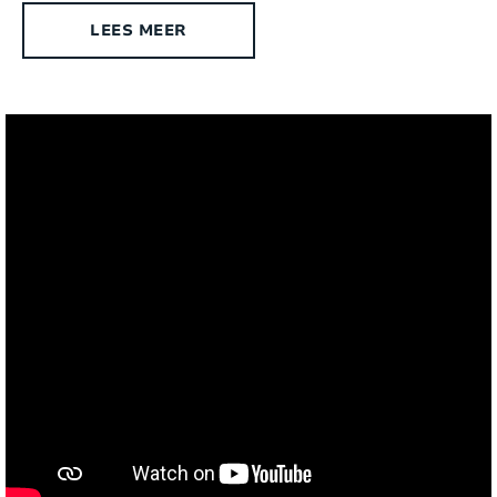
Omheinde tuin:
Ja
LEES MEER
Geschikt voor gehandicapten:
Nee
Type woning:
Vrijstaande villa
Chromecast aanwezig:
Ja, Chromecast
Exterieur
Stijl:
Hedendaags
Oppervlakte terrein:
2
2600 m
Ligging:
Nabij een dorp (afstand < +/- 1,5 km)
Buitendouche:
Ja