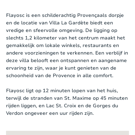
Strand:
Binnenland (afstand > 30 km van de kust)
Villa La Gardète heeft een ovaalvormig zwembad
dat overal een prettige diepte van 1.40m heeft.
Flayosc is een schilderachtig Provençaals dorpje
Roken:
Rookvrije locatie
Stenen inlooptrapje. Het zwembad is voorzien van
en de locatie van Villa La Gardète biedt een
een elektronisch alarm, dat naar eigen behoefte
vredige en sfeervolle omgeving. De ligging op
Sporttoestellen aanwezig:
Nee
aan en uitgezet kan worden. Afmetingen van het
slechts 1,2 kilometer van het centrum maakt het
zwembad: 6.00 x 8.00 m. Rond het zwembad
gemakkelijk om lokale winkels, restaurants en
Opladen voertuig:
Niet toegestaan
staan ligbedden met comfortabele kussens. Ook
andere voorzieningen te verkennen. Een verblijf in
Interieur
is er een heerlijke jeu de boule baan van 10*3
deze villa belooft een ontspannen en aangename
meter voor het echte provencaalse
ervaring te zijn, waar je kunt genieten van de
vakantiegevoel.
schoonheid van de Provence in alle comfort.
Stijl:
Eigentijds
Tussen de villa en het gastenverblijf ligt de abri:
Flayosc ligt op 12 minuten lopen van het huis,
Oppervlakte woning:
2
160 m
een overdekte ruimte van 35m2 met eettafel en
terwijl de stranden van St. Maxime op 45 minuten
stoelen en een zitgedeelte, direct aan het terras
rijden liggen, en Lac St. Croix en de Gorges du
Verwarming:
Elektrisch
van het zwembad. Er is een plancha en een
Verdon ongeveer een uur rijden zijn.
buitendouche. Hier kunt u overdag relaxen aan
Open haard:
Ja
het zwembad en s’avonds aan de grote eettafel
Internet:
Ja