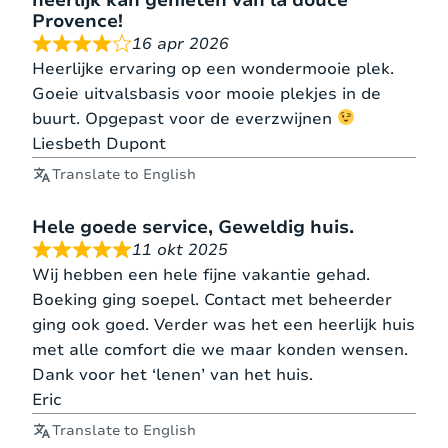
koelkast en een apart toilet.
Provence!
16 apr 2026
Voor de kinderen is er een kinderstoel en
Heerlijke ervaring op een wondermooie plek.
kinderbed. Er staan Nederlandse- en Engelse
Goeie uitvalsbasis voor mooie plekjes in de
dvd’s.
buurt. Opgepast voor de everzwijnen
Liesbeth Dupont
BEDMATEN
Translate to English
Hele goede service, Geweldig huis.
Slaapkamer 1 –
2
1 matras
200*160
11 okt 2025
BGG
persoonsbed
Wij hebben een hele fijne vakantie gehad.
Boeking ging soepel. Contact met beheerder
Slaapkamer 2 –
2
ging ook goed. Verder was het een heerlijk huis
1 matras
200*16
BGG
persoonsbed
met alle comfort die we maar konden wensen.
Dank voor het ‘lenen’ van het huis.
Eric
Slaapkamer 3 –
2
1 matras
200*14
BGG
persoonsbed
Translate to English