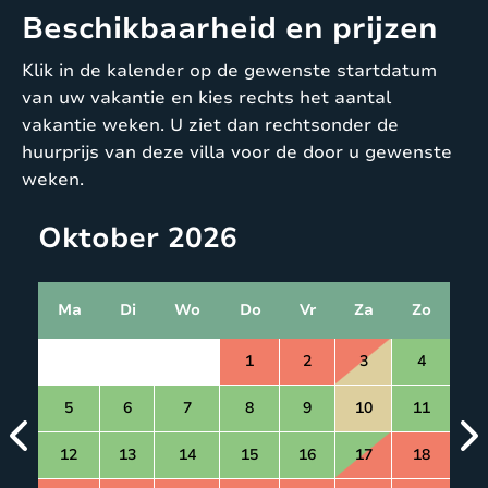
Beschikbaarheid en prijzen
Klik in de kalender op de gewenste startdatum
van uw vakantie en kies rechts het aantal
vakantie weken. U ziet dan rechtsonder de
huurprijs van deze villa voor de door u gewenste
weken.
Oktober 2026
Ma
Di
Wo
Do
Vr
Za
Zo
1
2
3
4
5
6
7
8
9
10
11
12
13
14
15
16
17
18