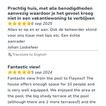
Prachtig huis, met alle benodigdheden
Overloop – etage
1
aanwezig waardoor je het gevoel kreeg
bedbank
130*200
1
persoonsbed
niet in een vakantiewoning te verblijven
6 sep 2025
Alles er op en er aan. Ook de beheerder stond
Slaapkamer 4 –
2*1
2
90*200
voor ons klaar met tips etc. Een échte
Appartement
persoonsbed
matrassen
aanrader
Johan Lockefeer
Woon/slaapkamer
1
bedbank
130*20
Translate to English
– Appartement
persoonsbed
Fantastic view!
5 sep 2024
Fantastic view from the pool to Flayosc!! The
Let op! Tot einde mei en na september wordt er
house offers enough space for 10 people and
enkel verhuurd aan groepen van maximaal 6
is very well equipped. We enjoyed the area at
personen aan een gereduceerde huurprijs.
the pool, the big shady terrace at the pool
(although there are 2 more terraces!!) and the
In de maanden juni en september is een bezetting