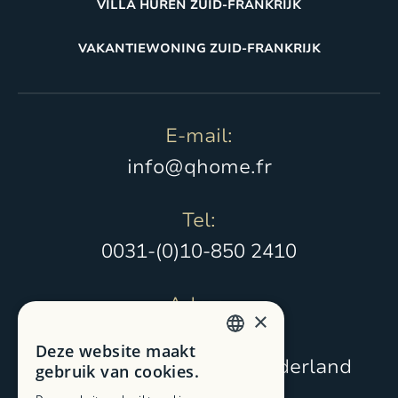
VILLA HUREN ZUID-FRANKRIJK
VAKANTIEWONING ZUID-FRANKRIJK
E-mail:
info@qhome.fr
Tel:
0031-(0)10-850 2410
Adres:
×
Middelweg 104
Deze website maakt
DUTCH
2241 AS Wassenaar, Nederland
gebruik van cookies.
FRENCH